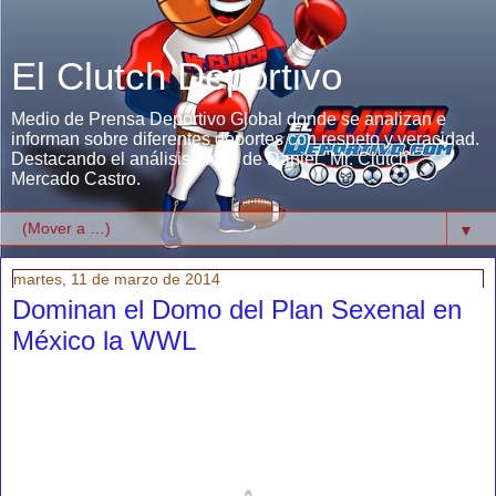
El Clutch Deportivo
Medio de Prensa Deportivo Global donde se analizan e
informan sobre diferentes deportes con respeto y veracidad.
Destacando el análisis único de Daniel "Mr. Clutch"
Mercado Castro.
▼
martes, 11 de marzo de 2014
Dominan el Domo del Plan Sexenal en
México la WWL