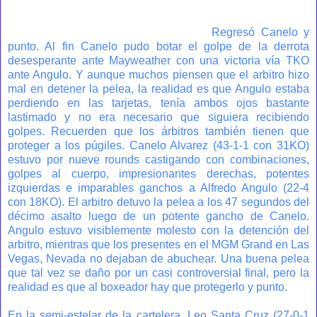
Regresó Canelo y
punto. Al fin Canelo pudo botar el golpe de la derrota
desesperante ante Mayweather con una victoria vía TKO
ante Angulo. Y aunque muchos piensen que el arbitro hizo
mal en detener la pelea, la realidad es que Angulo estaba
perdiendo en las tarjetas, tenía ambos ojos bastante
lastimado y no era necesario que siguiera recibiendo
golpes. Recuerden que los árbitros también tienen que
proteger a los púgiles. Canelo Alvarez (43-1-1 con 31KO)
estuvo por nueve rounds castigando con combinaciones,
golpes al cuerpo, impresionantes derechas, potentes
izquierdas e imparables ganchos a Alfredo Angulo (22-4
con 18KO). El arbitro detuvo la pelea a los 47 segundos del
décimo asalto luego de un potente gancho de Canelo.
Angulo estuvo visiblemente molesto con la detención del
arbitro, mientras que los presentes en el MGM Grand en Las
Vegas, Nevada no dejaban de abuchear. Una buena pelea
que tal vez se daño por un casi controversial final, pero la
realidad es que al boxeador hay que protegerlo y punto.
En la semi-estelar de la cartelera, Leo Santa Cruz (27-0-1