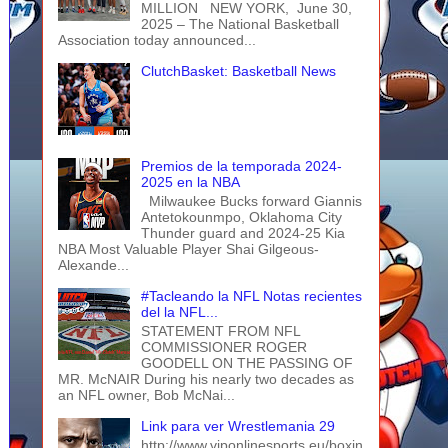
MILLION NEW YORK, June 30,
2025 – The National Basketball
Association today announced...
ClutchBasket: Basketball News
Premios de la temporada 2024-
2025 en la NBA
Milwaukee Bucks forward Giannis
Antetokounmpo, Oklahoma City
Thunder guard and 2024-25 Kia
NBA Most Valuable Player Shai Gilgeous-
Alexande...
#Tacleando la NFL Notas recientes
del la NFL...
STATEMENT FROM NFL
COMMISSIONER ROGER
GOODELL ON THE PASSING OF
MR. McNAIR During his nearly two decades as
an NFL owner, Bob McNai...
Link para ver Wrestlemania 29
http://www.viponlinesports.eu/boxin