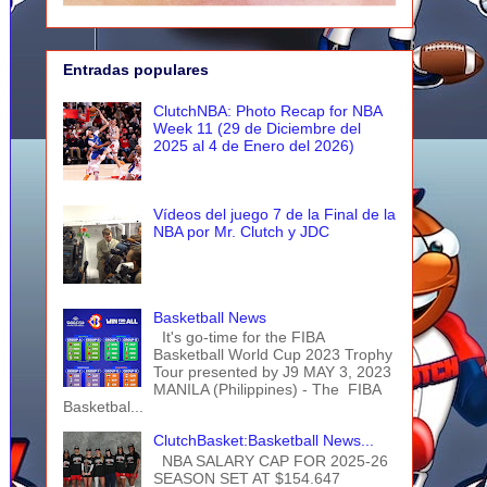
Entradas populares
ClutchNBA: Photo Recap for NBA
Week 11 (29 de Diciembre del
2025 al 4 de Enero del 2026)
Vídeos del juego 7 de la Final de la
NBA por Mr. Clutch y JDC
Basketball News
It's go-time for the FIBA
Basketball World Cup 2023 Trophy
Tour presented by J9 MAY 3, 2023
MANILA (Philippines) - The FIBA
Basketbal...
ClutchBasket:Basketball News...
NBA SALARY CAP FOR 2025-26
SEASON SET AT $154.647