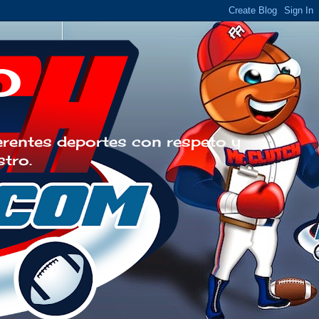
o
erentes deportes con respeto y
stro.