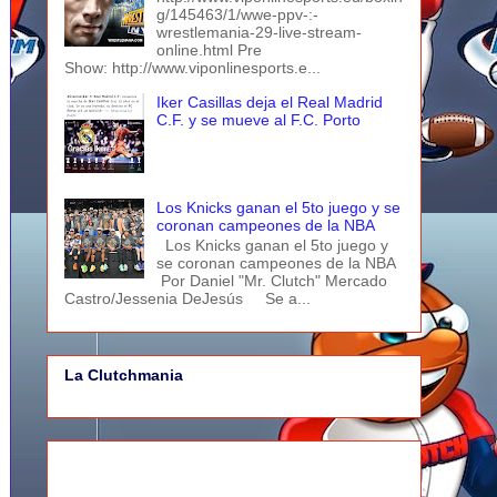
g/145463/1/wwe-ppv-:-
wrestlemania-29-live-stream-
online.html Pre
Show: http://www.viponlinesports.e...
Iker Casillas deja el Real Madrid
C.F. y se mueve al F.C. Porto
Los Knicks ganan el 5to juego y se
coronan campeones de la NBA
Los Knicks ganan el 5to juego y
se coronan campeones de la NBA
Por Daniel "Mr. Clutch" Mercado
Castro/Jessenia DeJesús Se a...
La Clutchmania