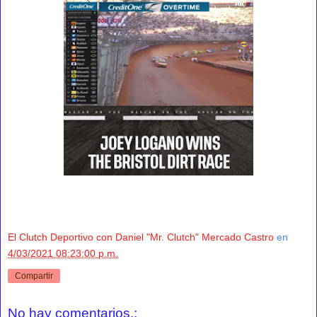
El Clutch Deportivo con Daniel "Mr. Clutch" Mercado Castro
en
4/03/2021 08:23:00 p.m.
Compartir
No hay comentarios.: