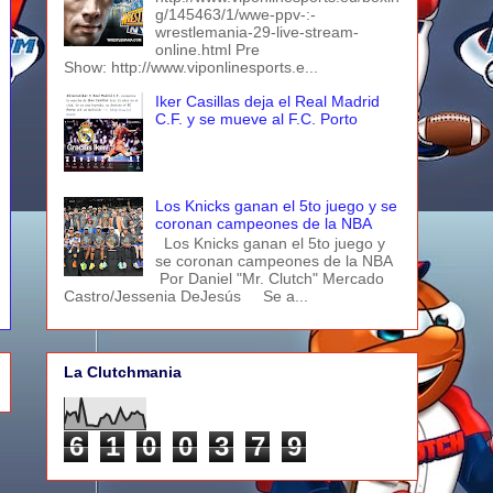
g/145463/1/wwe-ppv-:-
wrestlemania-29-live-stream-
online.html Pre
Show: http://www.viponlinesports.e...
Iker Casillas deja el Real Madrid
C.F. y se mueve al F.C. Porto
Los Knicks ganan el 5to juego y se
coronan campeones de la NBA
Los Knicks ganan el 5to juego y
se coronan campeones de la NBA
Por Daniel "Mr. Clutch" Mercado
Castro/Jessenia DeJesús Se a...
La Clutchmania
6
1
0
0
3
7
9