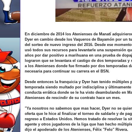
En diciembre de 2014 los Atenienses de Manatí adquiriero
Dyer en cambio desde los Vaqueros de Bayamón por un tu
del sorteo de nuevo ingreso del 2016. Desde ese momento 
usó todos sus recursos para levantarle una suspensión qu
años por dar positivo a marihuana en una prueba de dopa
lograron que se levantara el castigo de dos temporadas y 
a los Atenienses donde fue firmado por dos temporadas d
necesaria para continuar su carrera en el BSN.
Desde entonces la franquicia y Dyer han tenido múltiples 
temporada siendo multado por indisciplina y últimamente
conducta errática donde se le ha visto deambulando en Man
Atenienses de rescindir de su contrato hace un mes.
"Ya nosotros no sabemos que mas hacer, Dyer no se quiere
oferta que le hice al finalizar el torneo de saldarle y de pa
regreso a Estados Unidos. Hemos tratado de resolver la si
agente y otros jugadores de la liga que han hecho múltiple
dijo el apoderado de los Atenienses, Félix "Felo" Rivera.