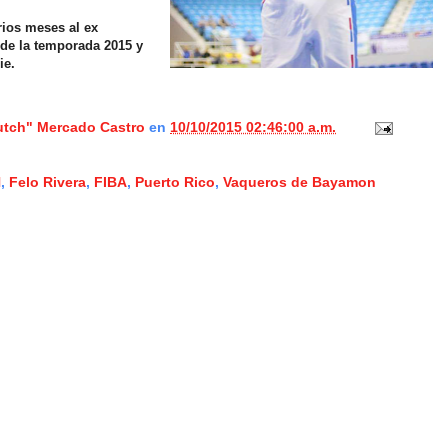
rios meses al ex
 de la temporada 2015 y
ie.
lutch" Mercado Castro
en
10/10/2015 02:46:00 a.m.
N
,
Felo Rivera
,
FIBA
,
Puerto Rico
,
Vaqueros de Bayamon