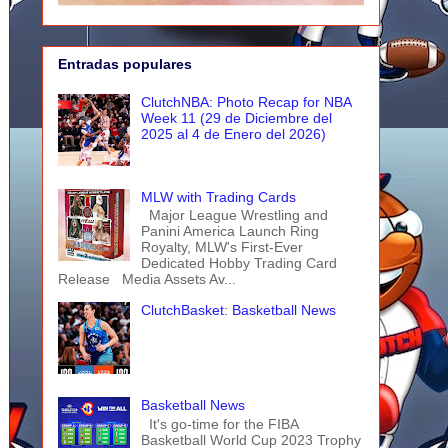
Entradas populares
ClutchNBA: Photo Recap for NBA
Week 11 (29 de Diciembre del
2025 al 4 de Enero del 2026)
MLW with Trading Cards
Major League Wrestling and
Panini America Launch Ring
Royalty, MLW's First-Ever
Dedicated Hobby Trading Card
Release Media Assets Av...
ClutchBasket: Basketball News
Basketball News
It's go-time for the FIBA
Basketball World Cup 2023 Trophy