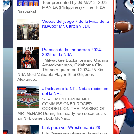
Tour presented by J9 MAY 3, 2023
MANILA (Philippines) - The FIBA
Basketbal...
Vídeos del juego 7 de la Final de la
NBA por Mr. Clutch y JDC
Premios de la temporada 2024-
2025 en la NBA
Milwaukee Bucks forward Giannis
Antetokounmpo, Oklahoma City
Thunder guard and 2024-25 Kia
NBA Most Valuable Player Shai Gilgeous-
Alexande...
#Tacleando la NFL Notas recientes
del la NFL...
STATEMENT FROM NFL
COMMISSIONER ROGER
GOODELL ON THE PASSING OF
MR. McNAIR During his nearly two decades as
an NFL owner, Bob McNai...
Link para ver Wrestlemania 29
http://www.viponlinesports.eu/boxin