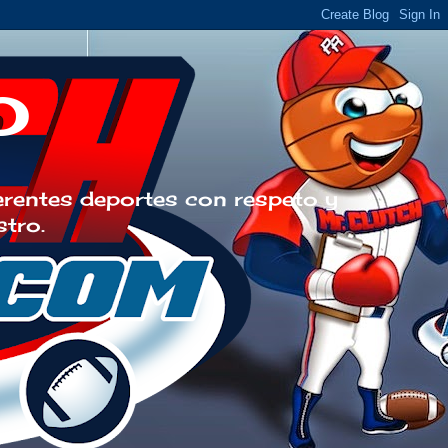
o
erentes deportes con respeto y
stro.