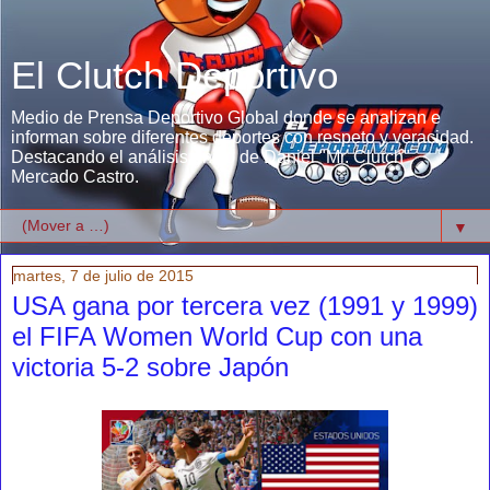
El Clutch Deportivo
Medio de Prensa Deportivo Global donde se analizan e
informan sobre diferentes deportes con respeto y veracidad.
Destacando el análisis único de Daniel "Mr. Clutch"
Mercado Castro.
▼
martes, 7 de julio de 2015
USA gana por tercera vez (1991 y 1999)
el FIFA Women World Cup con una
victoria 5-2 sobre Japón