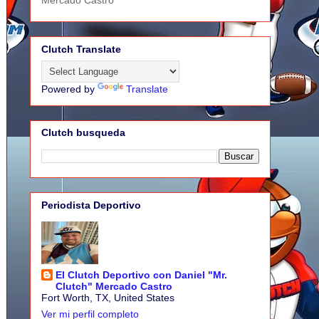
Mercado Castro
Clutch Translate
Powered by
Translate
Clutch busqueda
Periodista Deportivo
El Clutch Deportivo con Daniel "Mr.
Clutch" Mercado Castro
Fort Worth, TX, United States
Ver mi perfil completo