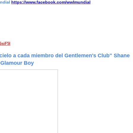
undial
https://www.facebook.com/wwlmundial
6siF5I
 cielo a cada miembro del Gentlemen's Club
" Shane
 Glamour Boy