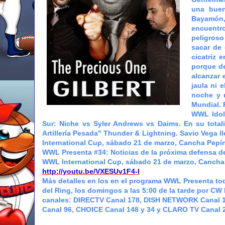
una buen
Bayamón,
encuentro
peligroso
sacar de 
cicatriz 
porque de
alcanzar 
jaula ni 
noche y 
Mundial. 
WWL Idols
Sur: Niche vs Syler Andrews vs Daims. En su total
Artillería Pesada" Thunder & Lightning. Savio Vega 
International Cup, sábado 21 de marzo, Cancha Pep
WWL Presenta #34: Noticias de la próxima defensa de
WWL International Cup, sábado 21 de marzo, Cancha
http://youtu.be/VXESUv1F4-I
Más detalles en los en el programa WWL Presenta todo
del Ring, los domingos a las 5:00 de la tarde por CW 
canales: DIRECTV Canal 178, DISH NETWORK Canal 17
Canal 96, CHOICE Canal 148 y 34 y CLARO TV Canal 