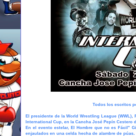
Todos los escritos p
El presidente de la World Wrestling League (WWL), R
International Cup, en la Cancha José Pepín Cestero 
En el evento estelar, El Hombre que no es Fácil" Gi
enjaulados en una celda hecha de alambre de púas. 