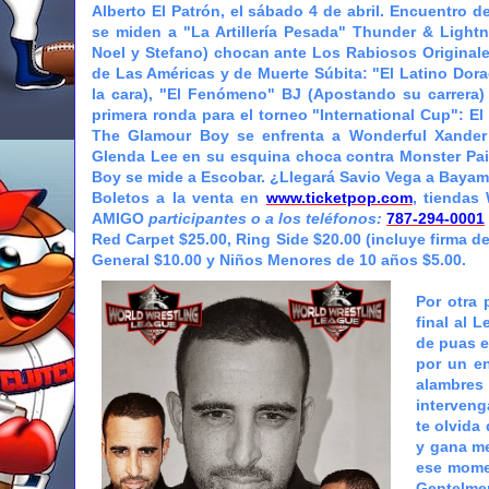
Alberto El Patrón, el sábado 4 de abril. Encuentro 
se miden a "La Artillería Pesada" Thunder & Light
Noel y Stefano) chocan ante Los Rabiosos Originales
de Las Américas y de Muerte Súbita: "El Latino Dor
la cara), "El Fenómeno" BJ (Apostando su carrera)
primera ronda para el torneo "International Cup": E
The Glamour Boy se enfrenta a Wonderful Xander
Glenda Lee en su esquina choca contra Monster Pai
Boy se mide a Escobar. ¿Llegará Savio Vega a Baya
Boletos a la venta en
www.ticketpop.com
, tiendas
AMIGO
participantes o a los teléfonos:
787-294-0001
Red Carpet $25.00, Ring Side $20.00 (incluye firma de
General $10.00 y Niños Menores de 10 años $5.00.
Por otra 
final al 
de puas e
por un en
alambres
interveng
te olvida
y gana me
ese mome
Gentelme