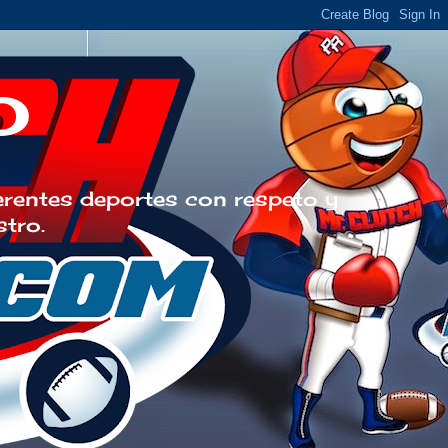
o
erentes deportes con respeto y
stro.