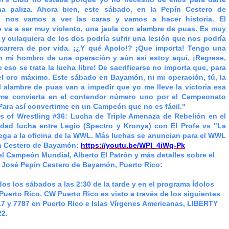
a paliza. Ahora bien, este sábado, en la Pepín Cestero de
 nos vamos a ver las caras y vamos a hacer historia. El
 va a ser muy violento, una jaula con alambre de puas. Es muy
 y culaquiera de los dos podría sufrir una lesión que nos podría
carrera de por vida. ¡¿Y qué Apolo!? ¡Que importa! Tengo una
en mi hombro de una operación y aún así estoy aquí. ¡Regrese,
 eso se trata la lucha libre! De sacrificarse no importa que, para
el oro máximo. Este sábado en Bayamón, ni mi operación, tú, la
el alambre de puas van a impedir que yo me lleve la victoria esa
me convierta en el contendor número uno por el Campeonato
Para así convertirme en un Campeón que no es fácil."
 of Wrestling #36: Lucha de Triple Amenaza de Rebelión en el
idad lucha entre Legio (Spectro y Kronya) con El Profe vs "La
llega a la oficina de la WWL. Más luchas se anuncian para el WWL
ín Cestero de Bayamón:
https://youtu.be/WPI_4iWq-Pk
l Campeón Mundial, Alberto El Patrón y más detalles sobre el
 José Pepín Cestero de Bayamón, Puerto Rico:
s los sábados a las 2:30 de la tarde y en el programa Ídolos
Puerto Rico. CW Puerto Rico es visto a través de los siguientes
 y 7787 en Puerto Rico e Islas Vírgenes Americanas, LIBERTY
22.