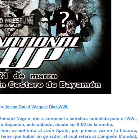
or
Josian Omed Vázquez Díaz-WWL
ichard Negrín, dio a conocer la cartelera
completa para el WWL
de Bayamón, este sábado, desde las 8:00 de la noche.
lbert se enfrenta al León Apolo, por primera vez en la historia,
Tiene que haber un ganador, el cual retará al Campeón Mundial,