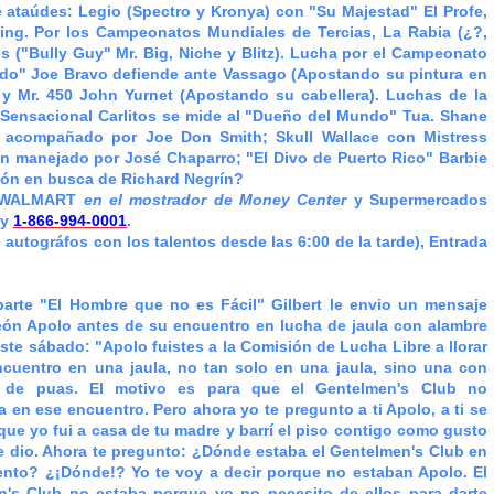
de ataúdes: Legio (Spectro y Kronya) con "Su Majestad" El Profe,
ning. Por los Campeonatos Mundiales de Tercias, La Rabia (¿?,
 ("Bully Guy" Mr. Big, Niche y Blitz). Lucha por el Campeonato
ado" Joe Bravo defiende ante Vassago (Apostando su pintura en
 y Mr. 450 John Yurnet (Apostando su cabellera). Luchas de la
l Sensacional Carlitos se mide al "Dueño del Mundo" Tua. Shane
 acompañado por Joe Don Smith; Skull Wallace con Mistress
n manejado por José Chaparro; "El Divo de Puerto Rico" Barbie
món en busca de Richard Negrín?
WALMART
en el mostrador de Money Center
y
Supermercados
y
1-866-994-0001
.
 autográfos con los talentos desde las 6:00 de la tarde), Entrada
parte "El Hombre que no es Fácil" Gilbert le envio un mensaje
León Apolo antes de su encuentro en lucha de jaula con alambre
ste sábado: "Apolo fuistes a la Comisión de Lucha Libre a llorar
cuentro en una jaula, no tan solo en una jaula, sino una con
 de puas. El motivo es para que el Gentelmen's Club no
a en ese encuentro. Pero ahora yo te pregunto a ti Apolo, a ti se
 que yo fui a casa de tu madre y barrí el piso contigo como gusto
 dio. Ahora te pregunto: ¿Dónde estaba el Gentelmen's Club en
nto? ¿¡Dónde!? Yo te voy a decir porque no estaban Apolo. El
n's Club no estaba porque yo no necesito de ellos para darte