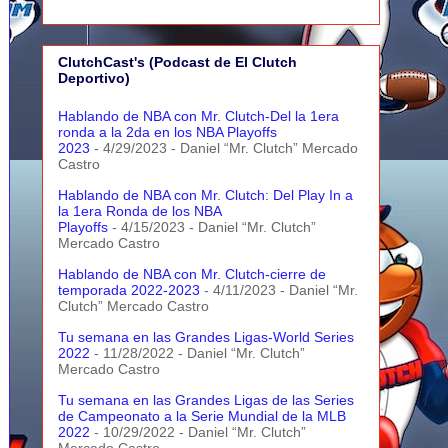
ClutchCast's (Podcast de El Clutch
Deportivo)
Hablando de NBA con Mr. Clutch-Del la 1era
ronda a la 2da en los NBA Playoffs
2023
- 4/29/2023
- Daniel “Mr. Clutch” Mercado
Castro
Hablando de NBA con Mr. Clutch: Del Play In a
la 1era Ronda de los NBA
Playoffs
- 4/15/2023
- Daniel “Mr. Clutch”
Mercado Castro
Hablando de NBA con Mr. Clutch-cierre de
temporada 2022-2023
- 4/11/2023
- Daniel “Mr.
Clutch” Mercado Castro
Tu semana en las Grandes Ligas-World Series
2022
- 11/28/2022
- Daniel “Mr. Clutch”
Mercado Castro
Tu semana en las Grandes Ligas de las Series
de Campeonato a la Serie Mundial de la MLB
2022
- 10/29/2022
- Daniel “Mr. Clutch”