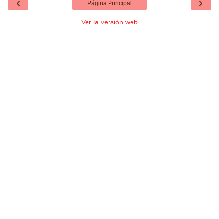
‹
›
Página Principal
Ver la versión web