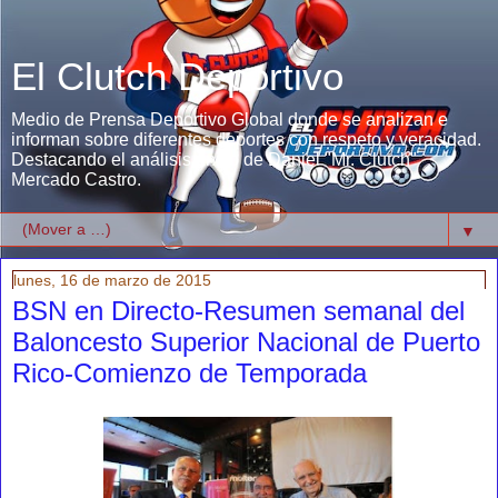
El Clutch Deportivo
Medio de Prensa Deportivo Global donde se analizan e
informan sobre diferentes deportes con respeto y veracidad.
Destacando el análisis único de Daniel "Mr. Clutch"
Mercado Castro.
▼
lunes, 16 de marzo de 2015
BSN en Directo-Resumen semanal del
Baloncesto Superior Nacional de Puerto
Rico-Comienzo de Temporada