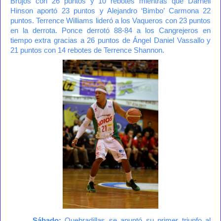
Brujos con 26 puntos y 10 rebotes mientras que Darnell
Hinson aportó 23 puntos y Alejandro ‘Bimbo’ Carmona 22
puntos. Terrence Williams lideró a los Vaqueros con 23 puntos
en la derrota. Ponce derrotó 88-84 a los Cangrejeros en
tiempo extra gracias a 26 puntos de Ángel Daniel Vassallo y
21 puntos con 14 rebotes de Terrence Shannon.
Sábado:
Quebradillas se apuntó su primer triunfo al