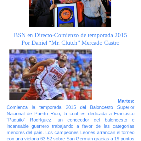
BSN en Directo-Comienzo de temporada 2015
Por Daniel “Mr. Clutch” Mercado Castro
Martes:
Comienza la temporada 2015 del Baloncesto Superior
Nacional de Puerto Rico, la cual es dedicada a Francisco
“Paquito” Rodríguez, un conocedor del baloncesto e
incansable guerrero trabajando a favor de las categorías
menores del país. Los campeones Leones arrancan el torneo
con una victoria 63-52 sobre San Germán gracias a 19 puntos