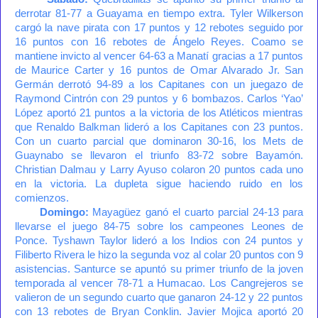
derrotar 81-77 a Guayama en tiempo extra. Tyler Wilkerson
cargó la nave pirata con 17 puntos y 12 rebotes seguido por
16 puntos con 16 rebotes de Ángelo Reyes. Coamo se
mantiene invicto al vencer 64-63 a Manatí gracias a 17 puntos
de Maurice Carter y 16 puntos de Omar Alvarado Jr. San
Germán derrotó 94-89 a los Capitanes con un juegazo de
Raymond Cintrón con 29 puntos y 6 bombazos. Carlos ‘Yao’
López aportó 21 puntos a la victoria de los Atléticos mientras
que Renaldo Balkman lideró a los Capitanes con 23 puntos.
Con un cuarto parcial que dominaron 30-16, los Mets de
Guaynabo se llevaron el triunfo 83-72 sobre Bayamón.
Christian Dalmau y Larry Ayuso colaron 20 puntos cada uno
en la victoria. La dupleta sigue haciendo ruido en los
comienzos.
Domingo:
Mayagüez ganó el cuarto parcial 24-13 para
llevarse el juego 84-75 sobre los campeones Leones de
Ponce. Tyshawn Taylor lideró a los Indios con 24 puntos y
Filiberto Rivera le hizo la segunda voz al colar 20 puntos con 9
asistencias. Santurce se apuntó su primer triunfo de la joven
temporada al vencer 78-71 a Humacao. Los Cangrejeros se
valieron de un segundo cuarto que ganaron 24-12 y 22 puntos
con 13 rebotes de Bryan Conklin. Javier Mojica aportó 20