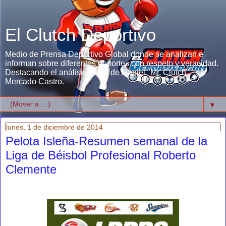
El Clutch Deportivo
Medio de Prensa Deportivo Global donde se analizan e
informan sobre diferentes deportes con respeto y veracidad.
Destacando el análisis único de Daniel "Mr. Clutch"
Mercado Castro.
▼
lunes, 1 de diciembre de 2014
Pelota Isleña-Resumen semanal de la
Liga de Béisbol Profesional Roberto
Clemente