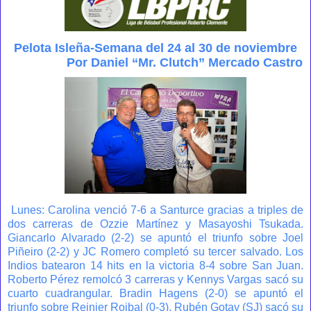
Pelota Isleña-Semana del 24 al 30 de noviembre
Por Daniel “Mr. Clutch” Mercado Castro
Lunes: Carolina venció 7-6 a Santurce gracias a triples de
dos carreras de Ozzie Martínez y Masayoshi Tsukada.
Giancarlo Alvarado (2-2) se apuntó el triunfo sobre Joel
Piñeiro (2-2) y JC Romero completó su tercer salvado. Los
Indios batearon 14 hits en la victoria 8-4 sobre San Juan.
Roberto Pérez remolcó 3 carreras y Kennys Vargas sacó su
cuarto cuadrangular. Bradin Hagens (2-0) se apuntó el
triunfo sobre Reinier Roibal (0-3). Rubén Gotay (SJ) sacó su