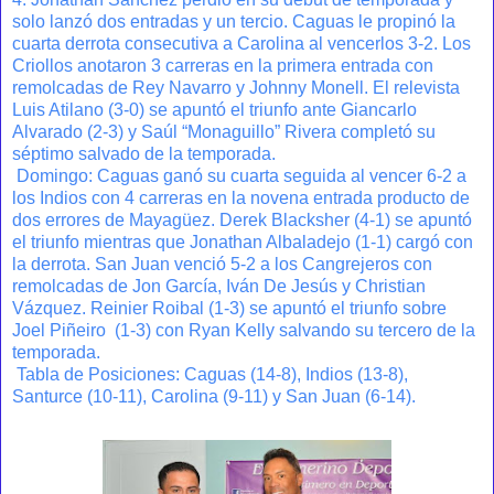
solo lanzó dos entradas y un tercio. Caguas le propinó la
cuarta derrota consecutiva a Carolina al vencerlos 3-2. Los
Criollos anotaron 3 carreras en la primera entrada con
remolcadas de Rey Navarro y Johnny Monell. El relevista
Luis Atilano (3-0) se apuntó el triunfo ante Giancarlo
Alvarado (2-3) y Saúl “Monaguillo” Rivera completó su
séptimo salvado de la temporada.
Domingo: Caguas ganó su cuarta seguida al vencer 6-2 a
los Indios con 4 carreras en la novena entrada producto de
dos errores de Mayagüez. Derek Blacksher (4-1) se apuntó
el triunfo mientras que Jonathan Albaladejo (1-1) cargó con
la derrota. San Juan venció 5-2 a los Cangrejeros con
remolcadas de Jon García, Iván De Jesús y Christian
Vázquez. Reinier Roibal (1-3) se apuntó el triunfo sobre
Joel Piñeiro (1-3) con Ryan Kelly salvando su tercero de la
temporada.
Tabla de Posiciones: Caguas (14-8), Indios (13-8),
Santurce (10-11), Carolina (9-11) y San Juan (6-14).