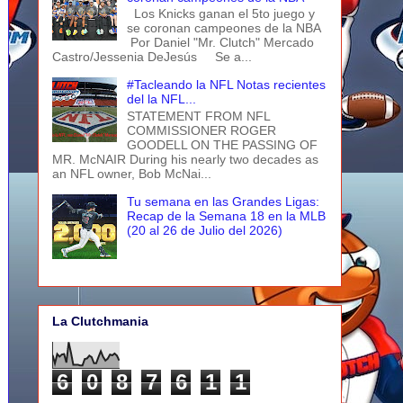
Los Knicks ganan el 5to juego y
se coronan campeones de la NBA
Por Daniel "Mr. Clutch" Mercado
Castro/Jessenia DeJesús Se a...
#Tacleando la NFL Notas recientes
del la NFL...
STATEMENT FROM NFL
COMMISSIONER ROGER
GOODELL ON THE PASSING OF
MR. McNAIR During his nearly two decades as
an NFL owner, Bob McNai...
Tu semana en las Grandes Ligas:
Recap de la Semana 18 en la MLB
(20 al 26 de Julio del 2026)
La Clutchmania
6
0
8
7
6
1
1