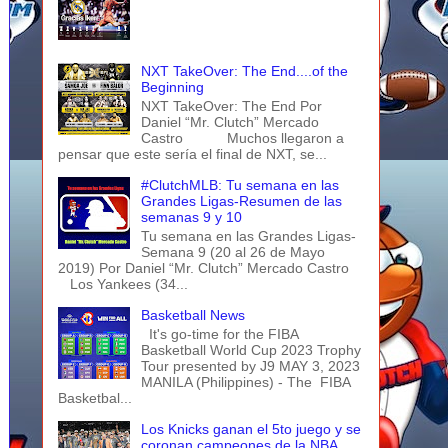
NXT TakeOver: The End....of the
Beginning
NXT TakeOver: The End Por
Daniel “Mr. Clutch” Mercado
Castro Muchos llegaron a
pensar que este sería el final de NXT, se...
#ClutchMLB: Tu semana en las
Grandes Ligas-Resumen de las
semanas 9 y 10
Tu semana en las Grandes Ligas-
Semana 9 (20 al 26 de Mayo
2019) Por Daniel “Mr. Clutch” Mercado Castro
Los Yankees (34...
Basketball News
It's go-time for the FIBA
Basketball World Cup 2023 Trophy
Tour presented by J9 MAY 3, 2023
MANILA (Philippines) - The FIBA
Basketbal...
Los Knicks ganan el 5to juego y se
coronan campeones de la NBA