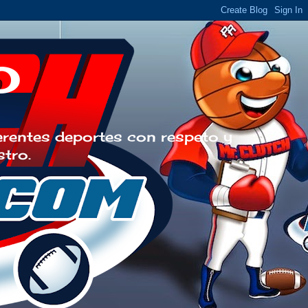
o
erentes deportes con respeto y
stro.