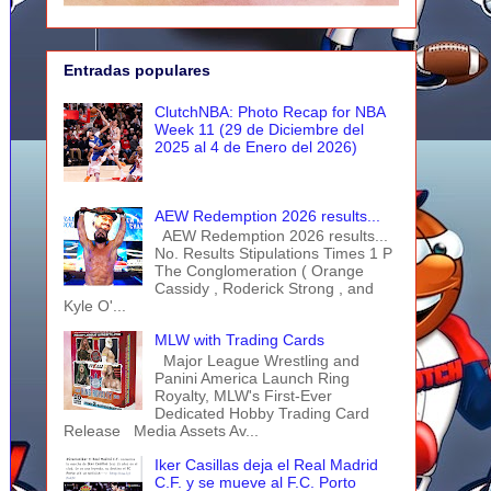
Entradas populares
ClutchNBA: Photo Recap for NBA
Week 11 (29 de Diciembre del
2025 al 4 de Enero del 2026)
AEW Redemption 2026 results...
AEW Redemption 2026 results...
No. Results Stipulations Times 1 P
The Conglomeration ( Orange
Cassidy , Roderick Strong , and
Kyle O'...
MLW with Trading Cards
Major League Wrestling and
Panini America Launch Ring
Royalty, MLW's First-Ever
Dedicated Hobby Trading Card
Release Media Assets Av...
Iker Casillas deja el Real Madrid
C.F. y se mueve al F.C. Porto