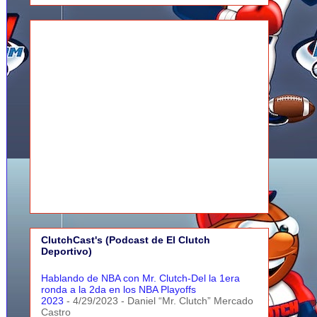
ClutchCast's (Podcast de El Clutch
Deportivo)
Hablando de NBA con Mr. Clutch-Del la 1era
ronda a la 2da en los NBA Playoffs
2023
- 4/29/2023
- Daniel “Mr. Clutch” Mercado
Castro