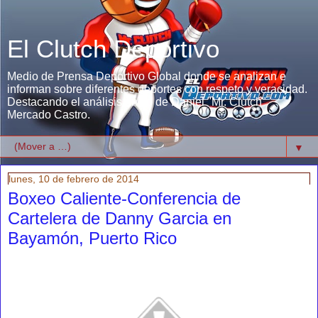
El Clutch Deportivo
Medio de Prensa Deportivo Global donde se analizan e
informan sobre diferentes deportes con respeto y veracidad.
Destacando el análisis único de Daniel "Mr. Clutch"
Mercado Castro.
▼
lunes, 10 de febrero de 2014
Boxeo Caliente-Conferencia de
Cartelera de Danny Garcia en
Bayamón, Puerto Rico