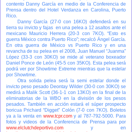
contento Danny García en medio de la Conferencia de
Prensa dentro del Hotel Verdanza en Carolina, Puerto
Rico.
Danny García (27-0 con 16KO) defenderá en su
tierra su invicto y fajas
en una pelea a 12 asaltos ante el
mexicano Mauricio Herrera (20-3 con 7KO). “Esto es
guerra México contra Puerto Rico”; recalcó Ángel García.
En otra guerra de México vs Puerto Rico y en una
revancha de su pelea en el 2008, Juan Manuel “Juanma”
López (33-3 con 30KO) se mide al veterano boxeador
Daniel Ponce de León (45-5 con 35KO). Esta pelea será
podrá ver por Showtime Extreme mientras que la estelar
por Showtime.
Otra solida pelea será la semi estelar donde el
invicto peso pesado Deontay Wilder (30-0 con 30KO) se
medirá a Malik Scott (36-1-1 con 13KO) en la final de la
eliminatorias de la WBO en la división de los pesos
pesados. También en acción estará el súper prospecto
boricua Prichard “Digget” Colón (7-0 con 7KO). Boletos
ya a la venta en
www.tcpr.com
y al 787-792-5000. Para
fotos y videos de la Conferencia de Prensa para por
www.elclutchdeportivo.com
y en