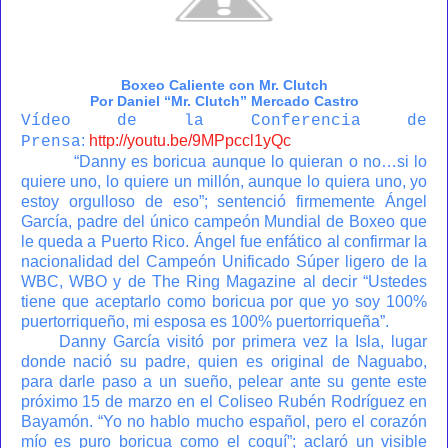
Boxeo Caliente con Mr. Clutch
Por Daniel “Mr. Clutch” Mercado Castro
Vídeo de la Conferencia de
:
http://youtu.be/9MPpccl1yQc
Prensa
“Danny es boricua aunque lo quieran o no…si lo
quiere uno, lo quiere un millón, aunque lo quiera uno, yo
estoy orgulloso de eso”; sentenció firmemente Ángel
García, padre del único campeón Mundial de Boxeo que
le queda a Puerto Rico. Ángel fue enfático al confirmar la
nacionalidad del Campeón Unificado Súper ligero de la
WBC, WBO y de The Ring Magazine al decir “Ustedes
tiene que aceptarlo como boricua por que yo soy 100%
puertorriqueño, mi esposa es 100% puertorriqueña”.
Danny García visitó por primera vez la Isla, lugar
donde nació su padre, quien es original de Naguabo,
para darle paso a un sueño, pelear ante su gente este
próximo 15 de marzo en el Coliseo Rubén Rodríguez en
Bayamón. “Yo no hablo mucho español, pero el corazón
mío es puro boricua como el coquí”; aclaró un visible