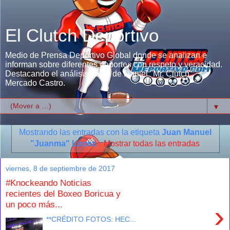
El Clutch Deportivo
Medio de Prensa Deportivo Global donde se analizan e
informan sobre diferentes deportes con respeto y veracidad.
Destacando el análisis único de Daniel "Mr. Clutch"
Mercado Castro.
▼
Mostrando las entradas con la etiqueta
Juan Manuel
"Juanma" Lopez
.
Mostrar todas las entradas
viernes, 8 de septiembre de 2017
#Knockeando Noticias
recientes del Boxeo Boricua y
un poco más...
›
**CRÉDITO FOTOS: HEC...