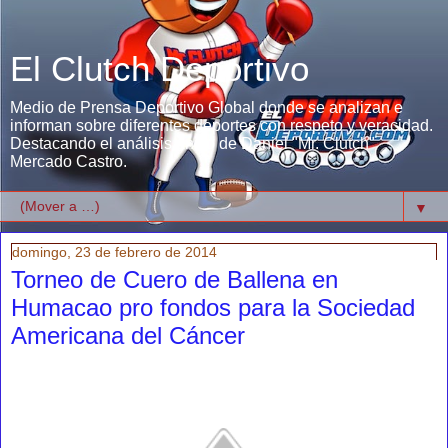
El Clutch Deportivo
Medio de Prensa Deportivo Global donde se analizan e
informan sobre diferentes deportes con respeto y veracidad.
Destacando el análisis único de Daniel "Mr. Clutch"
Mercado Castro.
▼
domingo, 23 de febrero de 2014
Torneo de Cuero de Ballena en
Humacao pro fondos para la Sociedad
Americana del Cáncer