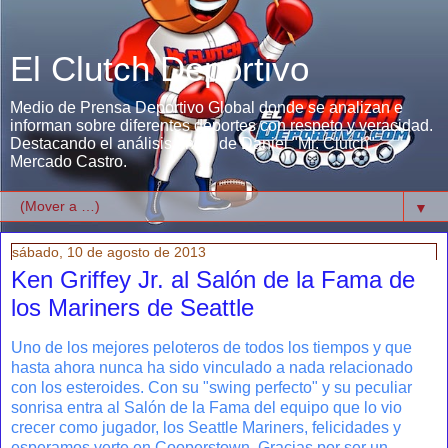
El Clutch Deportivo
Medio de Prensa Deportivo Global donde se analizan e
informan sobre diferentes deportes con respeto y veracidad.
Destacando el análisis único de Daniel "Mr. Clutch"
Mercado Castro.
▼
sábado, 10 de agosto de 2013
Ken Griffey Jr. al Salón de la Fama de
los Mariners de Seattle
Uno de los mejores peloteros de todos los tiempos y que
hasta ahora nunca ha sido vinculado a nada relacionado
con los esteroides. Con su "swing perfecto" y su peculiar
sonrisa entra al Salón de la Fama del equipo que lo vio
crecer como jugador, los Seattle Mariners, felicidades y
esperamos verte en Cooperstown. Gracias por ser un