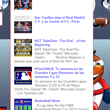
Iker Casillas deja el Real Madrid
C.F. y se mueve al F.C. Porto
NXT TakeOver: The End....of the
Beginning
NXT TakeOver: The End Por
Daniel “Mr. Clutch” Mercado
Castro Muchos llegaron a
pensar que este sería el final de NXT, se...
#ClutchMLB: Tu semana en las
Grandes Ligas-Resumen de las
semanas 9 y 10
Tu semana en las Grandes Ligas-
Semana 9 (20 al 26 de Mayo
2019) Por Daniel “Mr. Clutch” Mercado Castro
Los Yankees (34...
Basketball News
It's go-time for the FIBA
Basketball World Cup 2023 Trophy