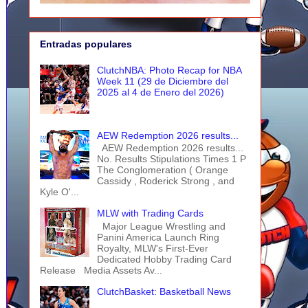
Entradas populares
ClutchNBA: Photo Recap for NBA
Week 11 (29 de Diciembre del
2025 al 4 de Enero del 2026)
AEW Redemption 2026 results...
AEW Redemption 2026 results...
No. Results Stipulations Times 1 P
The Conglomeration ( Orange
Cassidy , Roderick Strong , and
Kyle O'...
MLW with Trading Cards
Major League Wrestling and
Panini America Launch Ring
Royalty, MLW's First-Ever
Dedicated Hobby Trading Card
Release Media Assets Av...
ClutchBasket: Basketball News