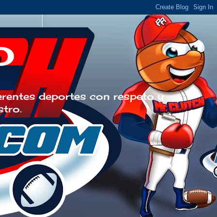
o
erentes deportes con respeto y
stro.