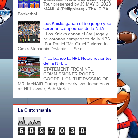
Tour presented by J9 MAY 3, 2023
MANILA (Philippines) - The FIBA
Basketbal...
Los Knicks ganan el 5to juego y se
coronan campeones de la NBA
Los Knicks ganan el 5to juego y
se coronan campeones de la NBA
Por Daniel "Mr. Clutch" Mercado
Castro/Jessenia DeJesús Se a...
#Tacleando la NFL Notas recientes
del la NFL...
STATEMENT FROM NFL
COMMISSIONER ROGER
GOODELL ON THE PASSING OF
MR. McNAIR During his nearly two decades as
an NFL owner, Bob McNai...
La Clutchmania
6
0
9
7
0
3
0