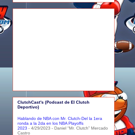
ClutchCast's (Podcast de El Clutch
Deportivo)
Hablando de NBA con Mr. Clutch-Del la 1era
ronda a la 2da en los NBA Playoffs
2023
- 4/29/2023
- Daniel “Mr. Clutch” Mercado
Castro