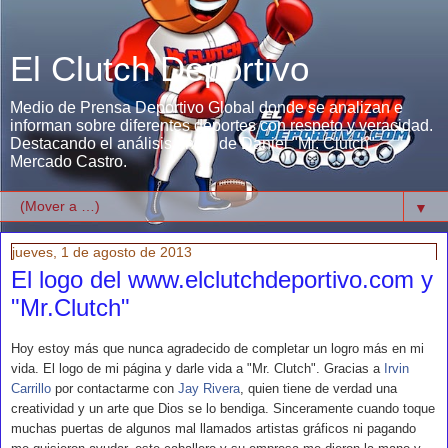
El Clutch Deportivo
Medio de Prensa Deportivo Global donde se analizan e
informan sobre diferentes deportes con respeto y veracidad.
Destacando el análisis único de Daniel "Mr. Clutch"
Mercado Castro.
▼
jueves, 1 de agosto de 2013
El logo del www.elclutchdeportivo.com y
"Mr.Clutch"
Hoy estoy más que nunca agradecido de completar un logro más en mi
vida. El logo de mi página y darle vida a "Mr. Clutch". Gracias a
Irvin
Carrillo
por contactarme con
Jay Rivera
, quien tiene de verdad una
creatividad y un arte que Dios se lo bendiga. Sinceramente cuando toque
muchas puertas de algunos mal llamados artistas gráficos ni pagando