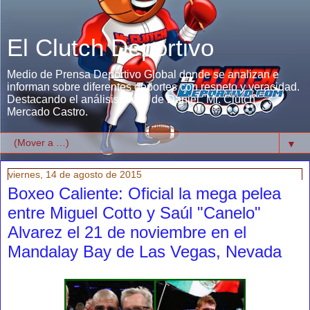
El Clutch Deportivo
Medio de Prensa Deportivo Global donde se analizan e
informan sobre diferentes deportes con respeto y veracidad.
Destacando el análisis único de Daniel "Mr. Clutch"
Mercado Castro.
▼
viernes, 14 de agosto de 2015
Boxeo Caliente: Oficial la mega pelea
entre Miguel Cotto y Saúl "Canelo"
Alvarez el 21 de noviembre en el
Mandalay Bay de Las Vegas, Nevada