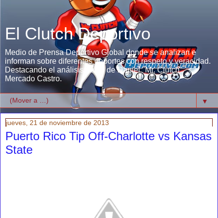
El Clutch Deportivo
Medio de Prensa Deportivo Global donde se analizan e
informan sobre diferentes deportes con respeto y veracidad.
Destacando el análisis único de Daniel "Mr. Clutch"
Mercado Castro.
▼
jueves, 21 de noviembre de 2013
Puerto Rico Tip Off-Charlotte vs Kansas
State