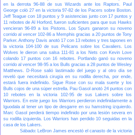
en la derrota 96-88 de sus Wizards ante los Raptors. Paul
George coló 27 en la victoria 97-82 de los Pacers sobre Boston.
Jeff Teague con 18 puntos y 9 asistencias junto con 17 puntos y
11 rebotes de Al Horford, fueron suficientes para que sus Hawks
.
vencieran 96-89 a los Pistons
Los Spurs ganaron su noveno
corrido al vencer 102-86 a Memphis gracias a 20 puntos de Tony
Parker. Anthony Davis anotó 17 con 13 rebotes y tres tapones en
la victoria 104-100 de sus Pelicans sobre los Cavaliers. Los
Wolves le dieron una salsa 111-81 a los Nets con Kevin Love
colando 17 puntos con 16 rebotes. Portlando ganó su noveno
corrido al vencer 98-95 a los Bulls gracias a 28 puntos de Wesley
Matthews. D-Rose salió lastimado del juego y al otro día se
reveló que necesitará cirugía en su rodilla derecha, por ende,
estará fuera indefinido. Sigue Rose con su mala suerte y los
Bulls cojos de una súper estrella. Pau Gasol anotó 24 puntos con
10 rebotes en la victoria 102-95 de sus Lakers sobre los
Warriors. En este juego los Warriors perdieron indefinidamente a
Iguodala al tener un tipo de desgarre en su hamstring izquierdo.
Marc Gasol perderá tiempo indefinido por una lesión severa en
su rodilla izquierda. Los Warriors han perdido 10 seguidas en la
casa de los Lakers.
Sábado: LeBron James encestó el canasto de la victoria