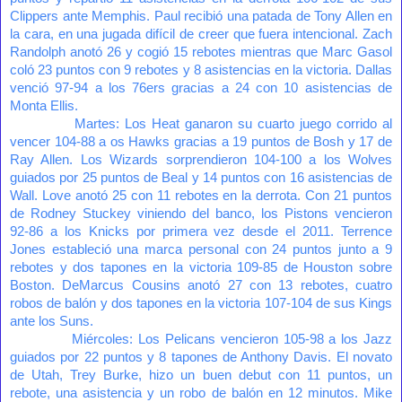
Clippers ante Memphis. Paul recibió una patada de Tony Allen en
la cara, en una jugada difícil de creer que fuera intencional. Zach
Randolph anotó 26 y cogió 15 rebotes mientras que Marc Gasol
coló 23 puntos con 9 rebotes y 8 asistencias en la victoria. Dallas
venció 97-94 a los 76ers gracias a 24 con 10 asistencias de
Monta Ellis.
Martes: Los Heat ganaron su cuarto juego corrido al
vencer 104-88 a os Hawks gracias a 19 puntos de Bosh y 17 de
Ray Allen. Los Wizards sorprendieron 104-100 a los Wolves
guiados por 25 puntos de Beal y 14 puntos con 16 asistencias de
Wall. Love anotó 25 con 11 rebotes en la derrota. Con 21 puntos
de Rodney Stuckey viniendo del banco, los Pistons vencieron
92-86 a los Knicks por primera vez desde el 2011. Terrence
Jones estableció una marca personal con 24 puntos junto a 9
rebotes y dos tapones en la victoria 109-85 de Houston sobre
Boston. DeMarcus Cousins anotó 27 con 13 rebotes, cuatro
robos de balón y dos tapones en la victoria 107-104 de sus Kings
ante los Suns.
Miércoles: Los Pelicans vencieron 105-98 a los Jazz
guiados por 22 puntos y 8 tapones de Anthony Davis. El novato
de Utah, Trey Burke, hizo un buen debut con 11 puntos, un
rebote, una asistencia y un robo de balón en 12 minutos. Mike