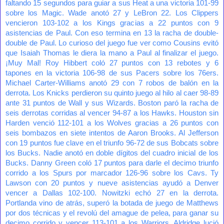
faltando 15 segundos para guiar a sus Heat a una victoria 101-99
sobre los Magic. Wade anotó 27 y LeBron 22. Los Clippers
vencieron 103-102 a los Kings gracias a 22 puntos con 9
asistencias de Paul. Con eso termina en 13 la racha de double-
double de Paul. Lo curioso del juego fue ver como Cousins evitó
que Isaiah Thomas le diera la mano a Paul al finalizar el juego.
¡Muy Mal! Roy Hibbert coló 27 puntos con 13 rebotes y 6
tapones en la victoria 106-98 de sus Pacers sobre los 76ers.
Michael Carter-Williams anotó 29 con 7 robos de balón en la
derrota. Los Knicks perdieron su quinto juego al hilo al caer 98-89
ante 31 puntos de Wall y sus Wizards. Boston paró la racha de
seis derrotas corridas al vencer 94-87 a los Hawks. Houston sin
Harden venció 112-101 a los Wolves gracias a 26 puntos con
seis bombazos en siete intentos de Aaron Brooks. Al Jefferson
con 19 puntos fue clave en el triunfo 96-72 de sus Bobcats sobre
los Bucks. Nadie anotó en doble dígitos del cuadro inicial de los
Bucks. Danny Green coló 17 puntos para darle el decimo triunfo
corrido a los Spurs por marcador 126-96 sobre los Cavs. Ty
Lawson con 20 puntos y nueve asistencias ayudó a Denver
vencer a Dallas 102-100. Nowitzki echó 27 en la derrota.
Portlanda vino de atrás, superó la botada de juego de Matthews
por dos técnicas y el revolú del amague de pelea, para ganar su
decimo corrido y vencer 113-101 a los Warriors. Aldridge lució