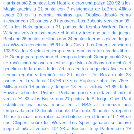
Harris anotó 2 puntos. Los Heat le dieron una paliza 120-92 a los
Magic gracias a 21 punto con 7 asistencias de LeBron. Afflalo
anotó 30 en la derrota mientras que Odalipo debutó como
iniciador con 20 puntos y 8 turnovers. Los Bobcats vencieron 95-
91 a los Nets gracias a 31 puntos de Kemba Walker. Deron
Williams volvió a lastimarse el tobillo y tuvo que salir del juego.
Beal con 26 puntos e Hilario con 24 puntos fueron la clave de que
los Wizards vencieran 98-91 a los Cavs. Los Pacers vencieron
103-96 a los Knicks en tiempo extra gracias a tres tiradas libres
de George para provocar el tiempo adicional. George anotó 35 y
se robó cinco balones mientras que Melo Anthony no recibió el
beneficio de la duda de los árbitros en los segundos finales del
tiempo regular y terminó con 30 puntos. De Rozan coló 33
puntos en la victoria 108-98 de sus Raptors sobre los 76ers.
Millsap coló 19 puntos y Teague 18 en la victoria 93-85 de los
Hawks sobre los Pistons. Portland ganó su octavo al hilo al
vencer 91-82 a los Bucks con 21 puntos de Aldridge. Chris Paul
estableció una nueva marca en la NBA al comenzar una
temporada con 12 double- double. Paul coló 20 puntos y repartió
11 asistencias más robo cuatro balones en el triunfo 102-98 de
sus Clippers sobre los Wolves. Los Spurs ganaron su octavo
juego al hilo al vencer 104-93 a Boston. Tony Parker coló 19