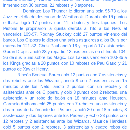
inmenso con 30 puntos, 21 rebotes y 3 tapones.
Domingo: Los Thunder le dieron una pela 95-73 a los
Jazz en el día de descanso de Westbrook. Durant coló 19 puntos
e Ibaka logró 17 puntos con 11 rebotes y tres tapones. Los
Pistons le propinaron la quinta derrota al hilo a los Nets al
vencerlos 109-97. Rodney Stuckey coló 27 puntos viniendo del
banco. Los Clippers le dieron una salsa asquerosa a los Bulls por
marcador 121-82. Chris Paul anotó 16 y repartió 17 asistencias.
Goran Dragic anotó 23 y repartió 13 asistencias en el triunfo 104-
96 de sus Suns sobre los Magic. Los Lakers vencieron 100-86 a
los Kings gracias a 20 puntos con 10 rebotes de Pau Gasol y 21
puntos de Xavier Henry.
Rincón Boricua: Barea coló 12 puntos con 7 asistencias y
dos rebotes ante los Wizards, anotó 8 con 2 asistencias en 15
minutos ante los Nets, anotó 2 puntos con un rebote y 3
asistencias ante los Clippers, y coló 3 puntos con 2 rebotes, una
asistencia y un robo de balón en 18 minutos ante Houston.
Carmelo Anthony coló 25 puntos con 7 rebotes, una asistencia y
dos robos de balón ante los Pistons, anotó 30 con 18 rebotes, 3
asistencias y dos tapones ante los Pacers, y echó 23 puntos con
12 rebotes y 2 asistencias ante los Wizards. Maurice Harkless
coló 5 puntos con 2 rebotes, 3 asistencias y cuatro robos de