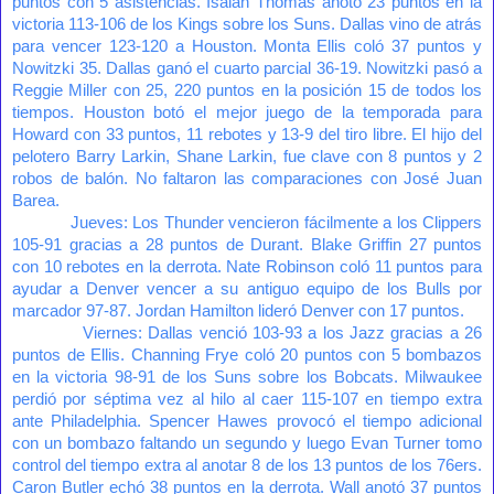
puntos con 5 asistencias. Isaiah Thomas anotó 23 puntos en la
victoria 113-106 de los Kings sobre los Suns. Dallas vino de atrás
para vencer 123-120 a Houston. Monta Ellis coló 37 puntos y
Nowitzki 35. Dallas ganó el cuarto parcial 36-19. Nowitzki pasó a
Reggie Miller con 25, 220 puntos en la posición 15 de todos los
tiempos. Houston botó el mejor juego de la temporada para
Howard con 33 puntos, 11 rebotes y 13-9 del tiro libre. El hijo del
pelotero Barry Larkin, Shane Larkin, fue clave con 8 puntos y 2
robos de balón. No faltaron las comparaciones con José Juan
Barea.
Jueves: Los Thunder vencieron fácilmente a los Clippers
105-91 gracias a 28 puntos de Durant. Blake Griffin 27 puntos
con 10 rebotes en la derrota. Nate Robinson coló 11 puntos para
ayudar a Denver vencer a su antiguo equipo de los Bulls por
marcador 97-87. Jordan Hamilton lideró Denver con 17 puntos.
Viernes: Dallas venció 103-93 a los Jazz gracias a 26
puntos de Ellis. Channing Frye coló 20 puntos con 5 bombazos
en la victoria 98-91 de los Suns sobre los Bobcats. Milwaukee
perdió por séptima vez al hilo al caer 115-107 en tiempo extra
ante Philadelphia. Spencer Hawes provocó el tiempo adicional
con un bombazo faltando un segundo y luego Evan Turner tomo
control del tiempo extra al anotar 8 de los 13 puntos de los 76ers.
Caron Butler echó 38 puntos en la derrota. Wall anotó 37 puntos