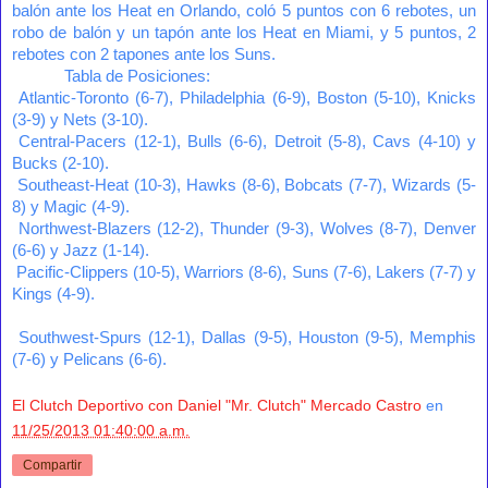
balón ante los Heat en Orlando, coló 5 puntos con 6 rebotes, un
robo de balón y un tapón ante los Heat en Miami, y 5 puntos, 2
rebotes con 2 tapones ante los Suns.
Tabla de Posiciones:
Atlantic-Toronto (6-7), Philadelphia (6-9), Boston (5-10), Knicks
(3-9) y Nets (3-10).
Central-Pacers (12-1), Bulls (6-6), Detroit (5-8), Cavs (4-10) y
Bucks (2-10).
Southeast-Heat (10-3), Hawks (8-6), Bobcats (7-7), Wizards (5-
8) y Magic (4-9).
Northwest-Blazers (12-2), Thunder (9-3), Wolves (8-7), Denver
(6-6) y Jazz (1-14).
Pacific-Clippers (10-5), Warriors (8-6), Suns (7-6), Lakers (7-7) y
Kings (4-9).
Southwest-Spurs (12-1), Dallas (9-5), Houston (9-5), Memphis
(7-6) y Pelicans (6-6).
El Clutch Deportivo con Daniel "Mr. Clutch" Mercado Castro
en
11/25/2013 01:40:00 a.m.
Compartir