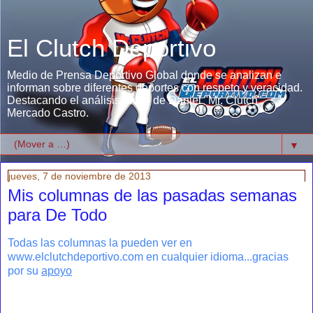
El Clutch Deportivo
Medio de Prensa Deportivo Global donde se analizan e
informan sobre diferentes deportes con respeto y veracidad.
Destacando el análisis único de Daniel "Mr. Clutch"
Mercado Castro.
▼
jueves, 7 de noviembre de 2013
Mis columnas de las pasadas semanas
para De Todo
Todas las columnas la pueden ver en
www.elclutchdeportivo.com en cualquier idioma...gracias
por su
apoyo