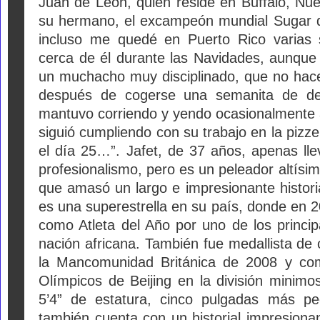
Juan de León, quien reside en Buffalo, Nue
su hermano, el excampeón mundial Sugar d
incluso me quedé en Puerto Rico varias
cerca de él durante las Navidades, aunque 
un muchacho muy disciplinado, que no hace
después de cogerse una semanita de de
mantuvo corriendo y yendo ocasionalmente a
siguió cumpliendo con su trabajo en la pizzer
el día 25…”. Jafet, de 37 años, apenas lle
profesionalismo, pero es un peleador altísim
que amasó un largo e impresionante historia
es una superestrella en su país, donde en 
como Atleta del Año por uno de los princip
nación africana. También fue medallista de
la Mancomunidad Británica de 2008 y com
Olímpicos de Beijing en la división minimo
5’4” de estatura, cinco pulgadas más pe
también cuenta con un historial impresionan