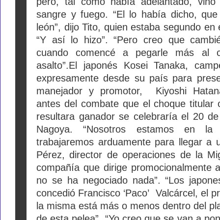
pero, tal como había adelantado, vino 
sangre y fuego.
“El lo había dicho, que
león”, dijo Tito, quien estaba segundo en
“Y así lo hizo”.
“Pero creo que cambié 
cuando comencé a pegarle más al c
asalto”.
El japonés Kosei Tanaka, cam
expresamente desde su país para prese
manejador y promotor, Kiyoshi Hatan
antes del combate que el choque titular o
resultara ganador se celebraría el 20 d
Nagoya.
“Nosotros estamos en la m
trabajaremos arduamente para llegar a u
Pérez, director de operaciones de la Mi
compañía que dirige promocionalmente a
no se ha negociado nada”.
“Los japones
concedió Francisco ‘Paco’ Valcárcel, el p
la misma está más o menos dentro del pl
de esta pelea”.
“Yo creo que se van a pon