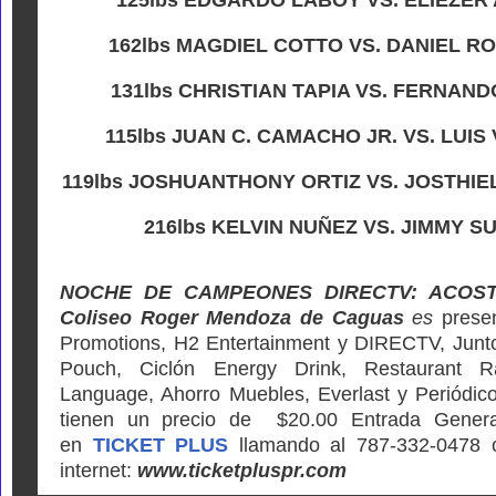
162lbs MAGDIEL COTTO VS. DANIEL RO
131lbs CHRISTIAN TAPIA VS. FERNAND
115lbs JUAN C. CAMACHO JR. VS. LUIS 
119lbs JOSHUANTHONY ORTIZ VS. JOSTHIE
216lbs KELVIN NUÑEZ VS. JIMMY S
NOCHE DE CAMPEONES DIRECTV: ACOST
Coliseo Roger Mendoza de Caguas
es
prese
Promotions, H2 Entertainment y DIRECTV, Junto
Pouch, Ciclón Energy Drink, Restaurant R
Language, Ahorro Muebles, Everlast y Periódico
tienen un precio de $20.00 Entrada General
en
TICKET PLUS
llamando al 787-332-0478 ó 
internet:
www.ticketpluspr.com