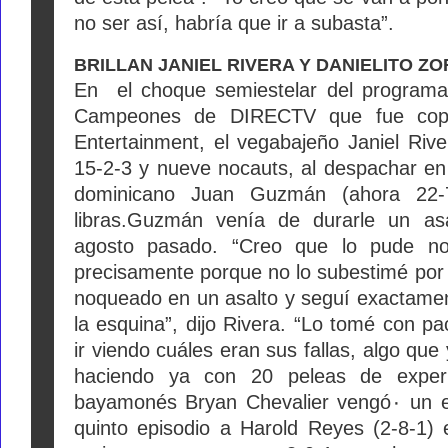
no ser así, habría que ir a subasta”.
BRILLAN JANIEL RIVERA Y DANIELITO ZO
En el choque semiestelar del programa
Campeones de DIRECTV que fue cop
Entertainment, el vegabajeño Janiel Ri
15-2-3 y nueve nocauts, al despachar en
dominicano Juan Guzmán (ahora 22
libras.
Guzmán venía de durarle un asa
agosto pasado.
“Creo que lo pude no
precisamente porque no lo subestimé por 
noqueado en un asalto y seguí exactamen
la esquina”, dijo Rivera.
“Lo tomé con pac
ir viendo cuáles eran sus fallas, algo qu
haciendo ya con 20 peleas de experi
bayamonés Bryan Chevalier vengó٠ un empate y noqueó en el
quinto episodio a Harold Reyes (2-8-1) 