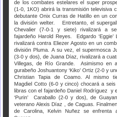
de los combates estelares el super prospec
(1-0, 1KO) abrirá la transmisión televisiva 
debutante Onix Curras de Hatillo en un co
la división welter. Entretanto, el superg
Chevalier (7-0-1 y siete) rivalizará a s
fajardeño Harold Reyes. Edgardo ‘Eggie’ 
rivalizará contra Eliezer Agosto en un comb
división Pluma. A su vez, el supermosca 
(3-0 y dos), de Juana Díaz, rivalizará a cua
Villegas, de Río Grande. Asimismo en ac
gurabeño Joshuantony ‘Kiko’ Ortiz (2-0 y u
Christian Tapia de Coamo. Al mismo ti
Magdiel Cotto (6-0 y cinco) chocará a seis
libras con el fajardeño Daniel Rodríguez y
‘Purin’ Caraballo (2-0 y dos), de Guayani
veterano Alexis Díaz , de Caguas. Finalmen
de Carolina, Kelvin Nuñez se enfrenta