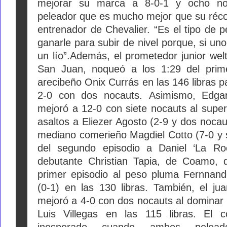
mejorar su marca a 8-0-1 y ocho no
peleador que es mucho mejor que su récor
entrenador de Chevalier. “Es el tipo de 
ganarle para subir de nivel porque, si un
un lío”.
Además, el prometedor junior welte
San Juan, noqueó a los 1:29 del prime
arecibeño Onix Currás en las 146 libras p
2-0 con dos nocauts.
Asimismo, Edgar
mejoró a 12-0 con siete nocauts al super
asaltos a Eliezer Agosto (2-9 y dos nocaut
mediano comerieño Magdiel Cotto (7-0 y 
del segundo episodio a Daniel ‘La 
debutante Christian Tapia, de Coamo, d
primer episodio al peso pluma Fernna
(0-1) en las 130 libras.
También, el ju
mejoró a 4-0 con dos nocauts al dominar
Luis Villegas en las 115 libras.
El co
inesperado cuando ambos pelead