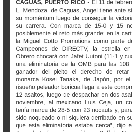
CAGUAS, PUERTO RICO -
El 11
de febrer
L. Mendoza, de Caguas, Angel tiene ante sí
su moméntum luego de conseguir la victor
su carrera. Con marca de 15-0 y 15 noc
posiblemente el reto más grande: en la car
la Miguel Cotto Promotions como parte d
Campeones de DIRECTV, la estrella en
Obrero chocará con Jafet Uutoni
(11-1 y cu
una eliminatoria de la OMB para las 108 l
ganador del pleito el derecho de retar
monarca Kosei Tanaka, de Japón, por el 
risueño peleador boricua llega a este comp
12 asaltos, luego de despachar en dos asal
noviembre, al mexicano Luis Ceja, un co
tenía marca de 28-5 con 23 nocauts y, par
sido noqueado o ni siquiera derribado en s
que esta eliminatoria estaba cerca”, dijo 