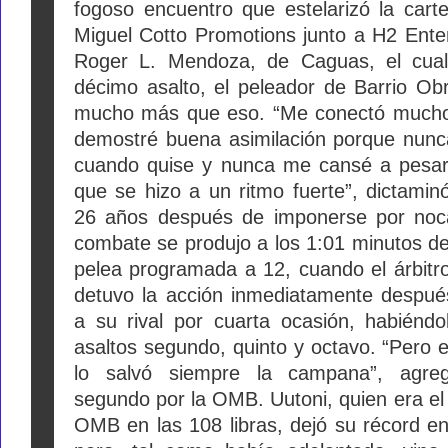
fogoso encuentro que estelarizó la cart
Miguel Cotto Promotions junto a H2 Ente
Roger L. Mendoza, de Caguas, el cual
décimo asalto, el peleador de Barrio Obrero d
mucho más que eso.
“Me conectó mucho
demostré buena asimilación porque nunc
cuando quise y nunca me cansé a pesar
que se hizo a un ritmo fuerte”, dictamin
26 años después de imponerse por noc
combate se produjo a los 1:01 minutos de
pelea programada a 12, cuando el árbitr
detuvo la acción inmediatamente despué
a su rival por cuarta ocasión, habiénd
asaltos segundo, quinto y octavo.
“Pero e
lo salvó siempre la campana”, agregó
segundo por la OMB.
Uutoni, quien era el 
OMB en las 108 libras, dejó su récord e