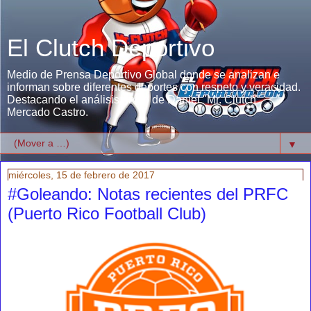
El Clutch Deportivo
Medio de Prensa Deportivo Global donde se analizan e
informan sobre diferentes deportes con respeto y veracidad.
Destacando el análisis único de Daniel "Mr. Clutch"
Mercado Castro.
▼
miércoles, 15 de febrero de 2017
#Goleando: Notas recientes del PRFC
(Puerto Rico Football Club)