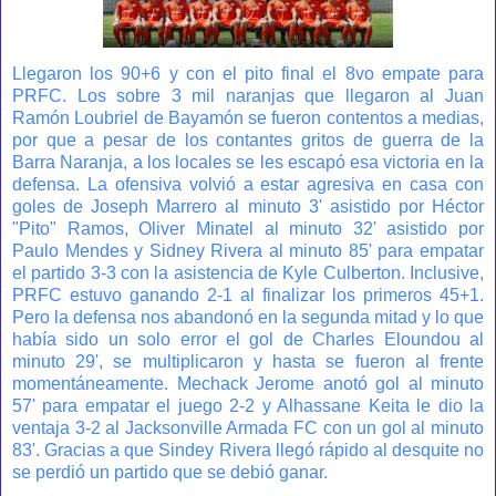
Llegaron los 90+6 y con el pito final el 8vo empate para
PRFC. Los sobre 3 mil naranjas que llegaron al Juan
Ramón Loubriel de Bayamón se fueron contentos a medias,
por que a pesar de los contantes gritos de guerra de la
Barra Naranja, a los locales se les escapó esa victoria en la
defensa. La ofensiva volvió a estar agresiva en casa con
goles de Joseph Marrero al minuto 3' asistido por Héctor
"Pito" Ramos, Oliver Minatel al minuto 32' asistido por
Paulo Mendes y Sidney Rivera al minuto 85' para empatar
el partido 3-3 con la asistencia de Kyle Culberton. Inclusive,
PRFC estuvo ganando 2-1 al finalizar los primeros 45+1.
Pero la defensa nos abandonó en la segunda mitad y lo que
había sido un solo error el gol de Charles Eloundou al
minuto 29', se multiplicaron y hasta se fueron al frente
momentáneamente. Mechack Jerome anotó gol al minuto
57' para empatar el juego 2-2 y Alhassane Keita le dio la
ventaja 3-2 al Jacksonville Armada FC con un gol al minuto
83'. Gracias a que Sindey Rivera llegó rápido al desquite no
se perdió un partido que se debió ganar.