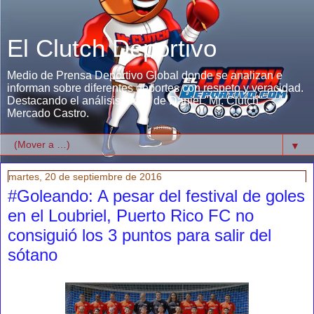
El Clutch Deportivo
Medio de Prensa Deportivo Global donde se analizan e
informan sobre diferentes deportes con respeto y veracidad.
Destacando el análisis único de Daniel "Mr. Clutch"
Mercado Castro.
▼
martes, 20 de septiembre de 2016
#Goleando: A pesar del festival de goles
en el Loubriel, Puerto Rico FC no
consiguió los 3 puntos para salir del
sótano