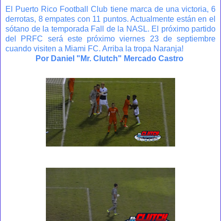
El Puerto Rico Football Club tiene marca de una victoria, 6
derrotas, 8 empates con 11 puntos. Actualmente están en el
sótano de la temporada Fall de la NASL. El próximo partido
del PRFC será este próximo viernes 23 de septiembre
cuando visiten a Miami FC. Arriba la tropa Naranja!
Por Daniel "Mr. Clutch" Mercado Castro