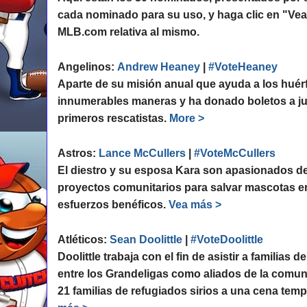
cada nominado para su uso, y haga clic en "Ve
MLB.com relativa al mismo.
Angelinos:
Andrew Heaney
|
#VoteHeaney
Aparte de su misión anual que ayuda a los hué
innumerables maneras y ha donado boletos a jue
primeros rescatistas.
More >
Astros:
Lance McCullers
|
#VoteMcCullers
El diestro y su esposa Kara son apasionados de
proyectos comunitarios para salvar mascotas e
esfuerzos benéficos.
Vea más >
Atléticos:
Sean Doolittle
|
#VoteDoolittle
Doolittle trabaja con el fin de asistir a familias
entre los Grandeligas como aliados de la comun
21 familias de refugiados sirios a una cena te