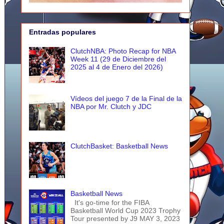
Entradas populares
ClutchNBA: Photo Recap for NBA
Week 11 (29 de Diciembre del
2025 al 4 de Enero del 2026)
Vídeos del juego 7 de la Final de la
NBA por Mr. Clutch y JDC
ClutchBasket: Basketball News
Basketball News
It's go-time for the FIBA
Basketball World Cup 2023 Trophy
Tour presented by J9 MAY 3, 2023