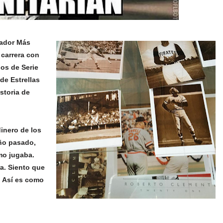
gador Más
 carrera con
los de Serie
de Estrellas
storia de
dinero de los
oño pasado,
mo jugaba.
ra. Siento que
. Así es como