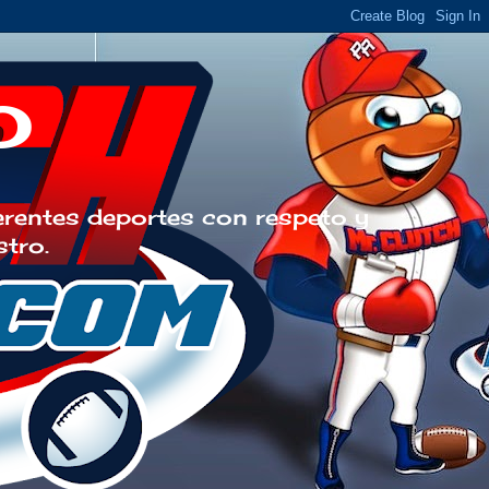
o
erentes deportes con respeto y
stro.