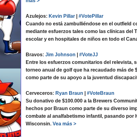
más >
Azulejos:
Kevin Pillar
|
#VotePillar
Cuando no está zambulliéndose en el outfield c
mediante esfuerzos tales como las clínicas del 
escolar y en hospitales de niños en todo el Ca
Bravos:
Jim Johnson
|
#VoteJJ
Entre los esfuerzos comunitarios del relevista, 
torneo anual de golf que ha recaudado más de $
como parte de su apoyo a la juventud discapaci
Cerveceros:
Ryan Braun
|
#VoteBraun
Su donativo de $100.000 a la Brewers Communit
hechos por Braun como parte de su diverso im
combate al analfabetismo infantil, pasando por
Wisconsin.
Vea más >