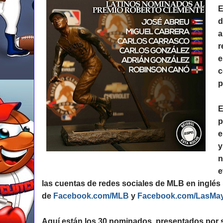
E
d
a
r
e
c
p
E
p
e
y
n
e
las cuentas de redes sociales de MLB en inglés
de
Facebook.com/MLB
y
Facebook.com/LasMa
Aquí están los 30 nominados, presentados por su