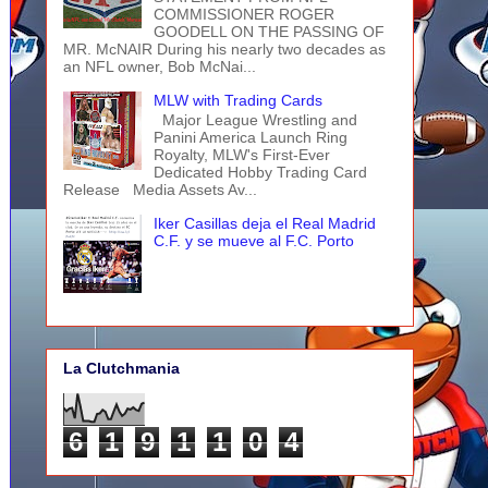
COMMISSIONER ROGER
GOODELL ON THE PASSING OF
MR. McNAIR During his nearly two decades as
an NFL owner, Bob McNai...
MLW with Trading Cards
Major League Wrestling and
Panini America Launch Ring
Royalty, MLW's First-Ever
Dedicated Hobby Trading Card
Release Media Assets Av...
Iker Casillas deja el Real Madrid
C.F. y se mueve al F.C. Porto
La Clutchmania
6
1
9
1
1
0
4