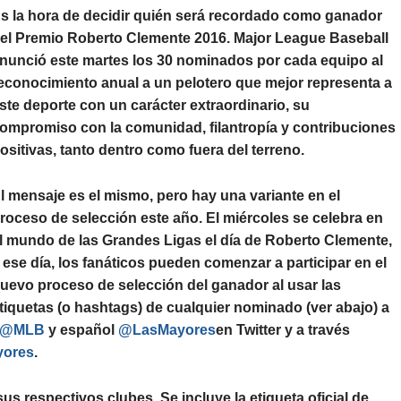
s la hora de decidir quién será recordado como ganador
el Premio Roberto Clemente 2016. Major League Baseball
nunció este martes los 30 nominados por cada equipo al
econocimiento anual a un pelotero que mejor representa a
ste deporte con un carácter extraordinario, su
ompromiso con la comunidad, filantropía y contribuciones
ositivas, tanto dentro como fuera del terreno.
l mensaje es el mismo, pero hay una variante en el
roceso de selección este año. El miércoles se celebra en
l mundo de las Grandes Ligas el día de Roberto Clemente,
 ese día, los fanáticos pueden comenzar a participar en el
uevo proceso de selección del ganador al usar las
tiquetas (o hashtags) de cualquier nominado (ver abajo) a
@MLB
y español
@LasMayores
en Twitter y a través
yores
.
s respectivos clubes. Se incluye la etiqueta oficial de