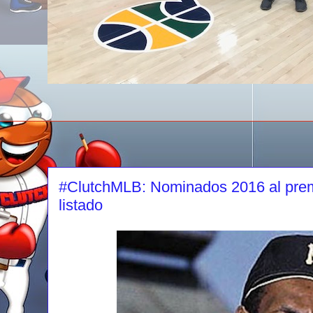
#ClutchMLB: Nominados 2016 al premi
listado