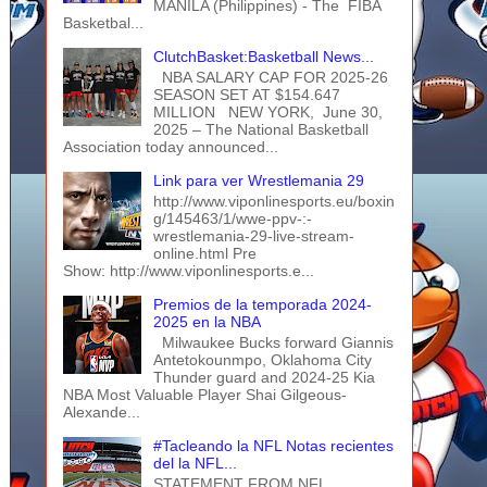
MANILA (Philippines) - The FIBA
Basketbal...
ClutchBasket:Basketball News...
NBA SALARY CAP FOR 2025-26
SEASON SET AT $154.647
MILLION NEW YORK, June 30,
2025 – The National Basketball
Association today announced...
Link para ver Wrestlemania 29
http://www.viponlinesports.eu/boxin
g/145463/1/wwe-ppv-:-
wrestlemania-29-live-stream-
online.html Pre
Show: http://www.viponlinesports.e...
Premios de la temporada 2024-
2025 en la NBA
Milwaukee Bucks forward Giannis
Antetokounmpo, Oklahoma City
Thunder guard and 2024-25 Kia
NBA Most Valuable Player Shai Gilgeous-
Alexande...
#Tacleando la NFL Notas recientes
del la NFL...
STATEMENT FROM NFL