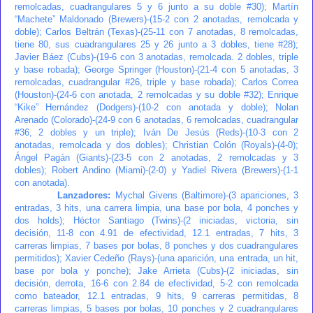
remolcadas, cuadrangulares 5 y 6 junto a su doble #30); Martín
“Machete” Maldonado (Brewers)-(15-2 con 2 anotadas, remolcada y
doble); Carlos Beltrán (Texas)-(25-11 con 7 anotadas, 8 remolcadas,
tiene 80, sus cuadrangulares 25 y 26 junto a 3 dobles, tiene #28);
Javier Báez (Cubs)-(19-6 con 3 anotadas, remolcada. 2 dobles, triple
y base robada); George Springer (Houston)-(21-4 con 5 anotadas, 3
remolcadas, cuadrangular #26, triple y base robada); Carlos Correa
(Houston)-(24-6 con anotada, 2 remolcadas y su doble #32); Enrique
“Kike” Hernández (Dodgers)-(10-2 con anotada y doble); Nolan
Arenado (Colorado)-(24-9 con 6 anotadas, 6 remolcadas, cuadrangular
#36, 2 dobles y un triple); Iván De Jesús (Reds)-(10-3 con 2
anotadas, remolcada y dos dobles); Christian Colón (Royals)-(4-0);
Ángel Pagán (Giants)-(23-5 con 2 anotadas, 2 remolcadas y 3
dobles); Robert Andino (Miami)-(2-0) y Yadiel Rivera (Brewers)-(1-1
con anotada).
Lanzadores:
Mychal Givens (Baltimore)-(3 apariciones, 3
entradas, 3 hits, una carrera limpia, una base por bola, 4 ponches y
dos holds); Héctor Santiago (Twins)-(2 iniciadas, victoria, sin
decisión, 11-8 con 4.91 de efectividad, 12.1 entradas, 7 hits, 3
carreras limpias, 7 bases por bolas, 8 ponches y dos cuadrangulares
permitidos); Xavier Cedeño (Rays)-(una aparición, una entrada, un hit,
base por bola y ponche); Jake Arrieta (Cubs)-(2 iniciadas, sin
decisión, derrota, 16-6 con 2.84 de efectividad, 5-2 con remolcada
como bateador, 12.1 entradas, 9 hits, 9 carreras permitidas, 8
carreras limpias, 5 bases por bolas, 10 ponches y 2 cuadrangulares