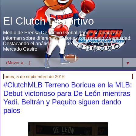
El Clutch Deportivo
Medio de Prensa Deportivo Global donde se analizan e
informan sobre diferentes deportes con respeto y veracidad.
Destacando el análisis único de Daniel "Mr. Clutch"
Mercado Castro.
▼
lunes, 5 de septiembre de 2016
#ClutchMLB Terreno Boricua en la MLB:
Debut victorioso para De León mientras
Yadi, Beltrán y Paquito siguen dando
palos