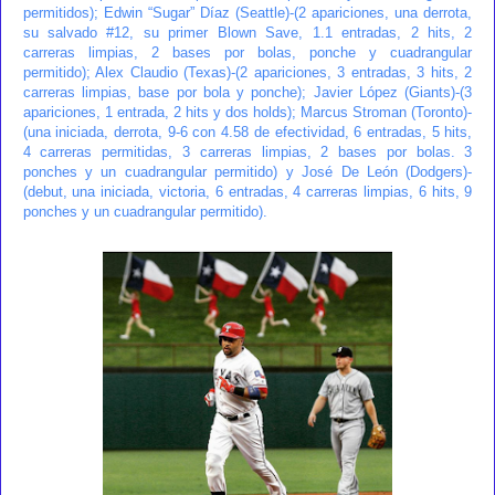
permitidos); Edwin “Sugar” Díaz (Seattle)-(2 apariciones, una derrota,
su salvado #12, su primer Blown Save, 1.1 entradas, 2 hits, 2
carreras limpias, 2 bases por bolas, ponche y cuadrangular
permitido); Alex Claudio (Texas)-(2 apariciones, 3 entradas, 3 hits, 2
carreras limpias, base por bola y ponche); Javier López (Giants)-(3
apariciones, 1 entrada, 2 hits y dos holds); Marcus Stroman (Toronto)-
(una iniciada, derrota, 9-6 con 4.58 de efectividad, 6 entradas, 5 hits,
4 carreras permitidas, 3 carreras limpias, 2 bases por bolas. 3
ponches y un cuadrangular permitido) y José De León (Dodgers)-
(debut, una iniciada, victoria, 6 entradas, 4 carreras limpias, 6 hits, 9
ponches y un cuadrangular permitido).