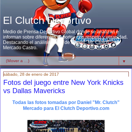
El Clutch Deportivo
Medio de Prensa Deportivo Global donde se analizan e
informan sobre diferentes deportes con respeto y veracidad.
Destacando el análisis único de Daniel "Mr. Clutch"
Mercado Castro.
▼
sábado, 28 de enero de 2017
Fotos del juego entre New York Knicks
vs Dallas Mavericks
Todas las fotos tomadas por Daniel "Mr. Clutch"
Mercado para El Clutch Deportivo.com