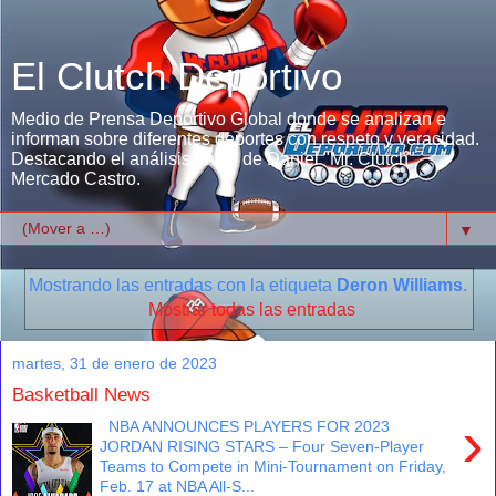
El Clutch Deportivo
Medio de Prensa Deportivo Global donde se analizan e
informan sobre diferentes deportes con respeto y veracidad.
Destacando el análisis único de Daniel "Mr. Clutch"
Mercado Castro.
▼
Mostrando las entradas con la etiqueta
Deron Williams
.
Mostrar todas las entradas
martes, 31 de enero de 2023
Basketball News
›
NBA ANNOUNCES PLAYERS FOR 2023
JORDAN RISING STARS – Four Seven-Player
Teams to Compete in Mini-Tournament on Friday,
Feb. 17 at NBA All-S...