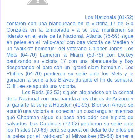
Los Nationals (81-52)
contaron con una blanqueada en la victoria 17 de Gio
González en la temporada y a su vez, mantienen su
liderato en el este de la Nacional. Atlanta (75-59) sigue
en pelea en el “wild-card” con otra victoria de Medlen y
un “walk-off homerun” del veterano Chipper Jones. Los
Mets (64-70) barrieron a Miami (59-75) con Dickey
bautizando su victoria 17 con una blanqueada y Bay
despertando el bate con un “grand slam homerun”. Los
Phillies (64-70) perdieron su serie ante los Mets y le
ganaron la serie a los Braves durante el fin de semana.
Cliff Lee se apuntó una victoria.
Los Reds (82-53) siguen alejándose en la central
de la Nacional con una barrida a los chicos de Arizona y
al ganarle la serie a Houston (41-93). Bronson Arroyo se
apuntó una victoria al conectar un cuadrangular mientras
que Chapman sigue su pasó arrollador con tripleta de
salvados. Los Cardinals (72-62) perdieron su serie ante
los Pirates (70-63) pero se quedaron delante de ellos en
la pelea por el “wid-card” al Milwaukee (65-68) barrer a