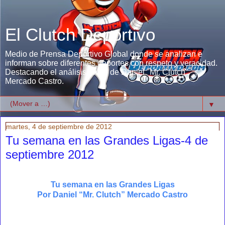
El Clutch Deportivo
Medio de Prensa Deportivo Global donde se analizan e
informan sobre diferentes deportes con respeto y veracidad.
Destacando el análisis único de Daniel "Mr. Clutch"
Mercado Castro.
▼
martes, 4 de septiembre de 2012
Tu semana en las Grandes Ligas-4 de
septiembre 2012
Tu semana en las Grandes Ligas
Por Daniel “Mr. Clutch” Mercado Castro