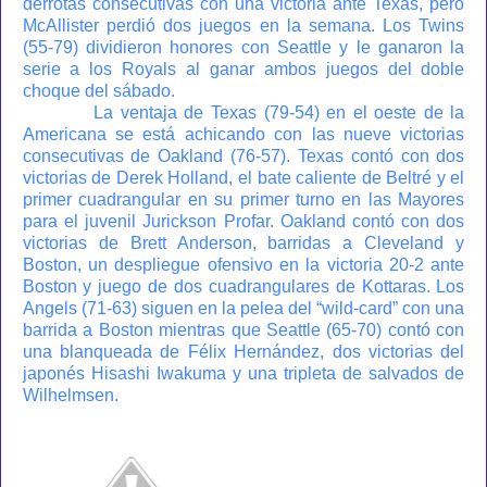
derrotas consecutivas con una victoria ante Texas, pero
McAllister perdió dos juegos en la semana. Los Twins
(55-79) dividieron honores con Seattle y le ganaron la
serie a los Royals al ganar ambos juegos del doble
choque del sábado.
La ventaja de Texas (79-54) en el oeste de la
Americana se está achicando con las nueve victorias
consecutivas de Oakland (76-57). Texas contó con dos
victorias de Derek Holland, el bate caliente de Beltré y el
primer cuadrangular en su primer turno en las Mayores
para el juvenil Jurickson Profar. Oakland contó con dos
victorias de Brett Anderson, barridas a Cleveland y
Boston, un despliegue ofensivo en la victoria 20-2 ante
Boston y juego de dos cuadrangulares de Kottaras. Los
Angels (71-63) siguen en la pelea del “wild-card” con una
barrida a Boston mientras que Seattle (65-70) contó con
una blanqueada de Félix Hernández, dos victorias del
japonés Hisashi Iwakuma y una tripleta de salvados de
Wilhelmsen.