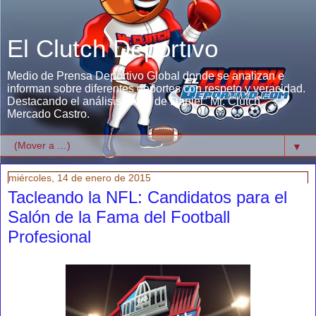
El Clutch Deportivo
Medio de Prensa Deportivo Global donde se analizan e
informan sobre diferentes deportes con respeto y veracidad.
Destacando el análisis único de Daniel "Mr. Clutch"
Mercado Castro.
▼
miércoles, 14 de enero de 2015
Tacleando la NFL: Candidatos para el
Salón de la Fama del Football
Profesional