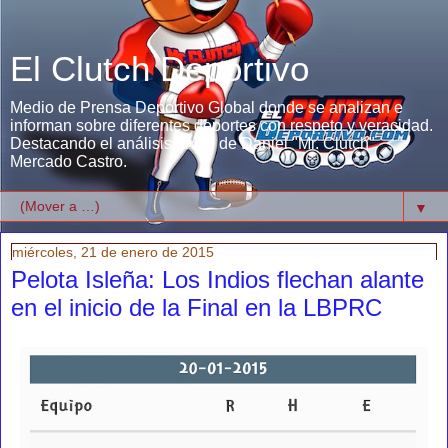
El Clutch Deportivo
Medio de Prensa Deportivo Global donde se analizan e
informan sobre diferentes deportes con respeto y veracidad.
Destacando el análisis único de Daniel "Mr. Clutch"
Mercado Castro.
▼
miércoles, 21 de enero de 2015
Pelota Isleña: Los Indios flechan alante
en el inicio de la Final en la LBPRC