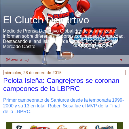
El Clutch Deportivo
Medio de Prensa Deportivo Global donde se analizan e
informan sobre diferentes deportes con respeto y veracidad.
Destacando el análisis único de Daniel "Mr. Clutch"
Mercado Castro.
▼
miércoles, 28 de enero de 2015
Pelota Isleña: Cangrejeros se coronan
campeones de la LBPRC
Primer campeonato de Santurce desde la temporada 1999-
2000 y su 13 en total. Ruben Sosa fue el MVP de la Final
de la LBPRC.