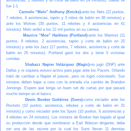
asistencias, 2 rebotes y un corte de balón en 24 minutos). Dallas se
fue 1-1.
Carmelo “Melo” Anthony (Knicks)-
ante los Nets (22 puntos,
7 rebotes, 6 asistencias, tapón y 3 robos de balón en 38 minutos) y
ante los Wolves (30 puntos, 11 rebotes y 4 asistencias en 41
minutos). Melo arribó a los 22 mil puntos en su carrera.
Maurice “Moe” Harkless (Portland)-
ante los Warriors (11
puntos, 8 rebotes, 2 asistencias, tapón y corte de balón en 25
minutos) y ante los Jazz (17 puntos, 7 rebotes, asistencia y corte de
balón en 25 minutos). Portland ganó los dos y tiene 5 victorias
corridas.
Shabazz Napier Velázquez (Magic)-
no jugó (DNP) ante
Dallas y ni siquiera estuvo activo para jugar ante los Pacers. Orlando
trató de cambiar a Napier el jueves, pero no logró concretarlo. Sus
minutos deben bajar a cero con la entrada vía cambio de Brandon
Jennings. Espero que tenga un buen set de cartas por que pasará
mucho tiempo en el banco.
Devin Booker Gutiérrez (Suns)-
como iniciador ante los
Rockets (10 puntos, asistencia, rebotes y corte de balón en 31
minutos) y como iniciador ante los Spurs (10 puntos, 6 asistencias y
4 rebotes en 24 minutos). Los minutos de Booker han bajado al igual
su producción desde que nombraron a Earl Watson dirigente, debe
ser una de las razone por la cual los Suns llevan 11 derrotas