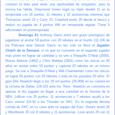
cortaron la bola para tener una oportunidad de empatarlo, pero la
misma fue fallida. Draymond Green logró su triple double 11 en la
temporada con 18 puntos, 11 rebotes y 10 asistencias mientras que
Thompson anotó 32 y Curry 23. Crawford anotó 25 desde el banco y
realizó su jugada de 4 puntos #46 en temporada regular. Tiene 5
adicionales en postemporada.
Domingo 21:
Anthony Davis entró aun grupo prestigioso de
jugadores al anotar 59 puntos con 20 rebotes en el triunfo 111-106 de
los Pelicans ante Detroit. Davis no tan solo se llevó el
Jugador
Clutch de la Semana
, si no que se convierte en el segundo jugador
más joven en lograr tal cantidad y se une a Shaquille O’Neal (2000),
Moses Malone (1982) y Chris Webber (2001) como los únicos en 40
años en anotar sobre 50 puntos y capturar 20 rebotes en un mismo
juego. Se une a Shaquille O’Neal y Wilt Chamberlain como los únicos
en lograr 55 puntos con 20 rebotes o más en los pasados 50 años. El
gran Dirk Nowitzki llegó a los 29 mil puntos (29,008) en su carrera en
la victoria de Dallas 129-103 ante los 76ers. Nowitzki se convierta en
apenas el 6to jugador en llegar a esa cantidad en la historia de la
NBA. LeBron con 25 puntos, 11 asistencias y 7 rebotes ayudó a los
Cavs vencer 115-92 a los Thunder en OKC. Es la segunda derrota
corrida de OKC en su casa ante un equipo del East. Durant anotó 26
y Westbrook 20 con 9 rebotes y 11 asistencias. Love anotó 29 con 11