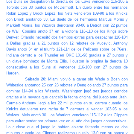
Los Bulls se desquitaron la derrota de los Cavs venciendo 116-106 a
Toronto con 30 puntos de McDermott. En duelo entre los hermanos
Robin López y Brook López, los Nets vencieron 109-98 a los Knicks
con Brook anotando 33. En duelo de los hermanos Marcus Morris y
Markieff Morris, los Wizards derrotaron 98-86 a Detroit con 22 puntos
de Wall. Cousins anotó 37 en la victoria 116-110 de los Kings sobre
Denver. Orlando necesitó dos tiempos extras para despachar 110-104
a Dallas gracias a 21 puntos con 12 rebotes de Vucevic. Anthony
Davis anotó 34 en el triunfo 121-114 de los Pelicans sobre los 76ers.
Indiana derroto a los Thunder en OKC 101-98 gracias a 27 puntos y
un clave bombazo de Monta Ellis. Houston le propina la derrota 10
consecutiva a los Suns al vencerlos 116-100 con 27 puntos de
Harden.
Sábado 20:
Miami volvió a ganar sin Wade o Bosh con
Whiteside anotando 25 con 23 rebotes y Deng colando 27 puntos para
dominar 114-94 a los Wizards. Washington jugó tres juegos corridos
gracias a la nevada que canceló la fecha original del juego ante Utah.
Carmelo Anthony llegó a los 22 mil puntos en su carrera cuando los
Knicks detuvieron una racha de 7 derrotas al vencer 103-95 a los
Wolves. Melo anotó 30. Los Warriors vencieron 115-112 a los Clippers
para evitar perder por primera vez en el año dos juegos consecutivos.
Lo curioso que el juego lo habían abierto faltando menos de dos
minutos cuando los Clippers realizaron un rally 13-0 con su banca y