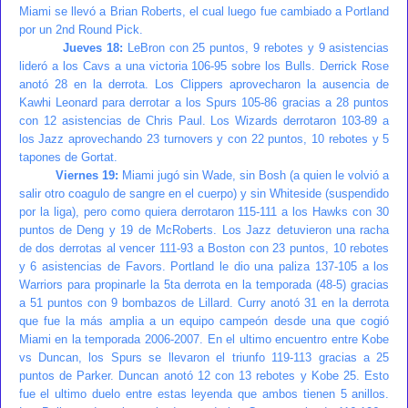
Miami se llevó a Brian Roberts, el cual luego fue cambiado a Portland
por un 2nd Round Pick.
Jueves 18:
LeBron con 25 puntos, 9 rebotes y 9 asistencias
lideró a los Cavs a una victoria 106-95 sobre los Bulls. Derrick Rose
anotó 28 en la derrota. Los Clippers aprovecharon la ausencia de
Kawhi Leonard para derrotar a los Spurs 105-86 gracias a 28 puntos
con 12 asistencias de Chris Paul. Los Wizards derrotaron 103-89 a
los Jazz aprovechando 23 turnovers y con 22 puntos, 10 rebotes y 5
tapones de Gortat.
Viernes 19:
Miami jugó sin Wade, sin Bosh (a quien le volvió a
salir otro coagulo de sangre en el cuerpo) y sin Whiteside (suspendido
por la liga), pero como quiera derrotaron 115-111 a los Hawks con 30
puntos de Deng y 19 de McRoberts. Los Jazz detuvieron una racha
de dos derrotas al vencer 111-93 a Boston con 23 puntos, 10 rebotes
y 6 asistencias de Favors. Portland le dio una paliza 137-105 a los
Warriors para propinarle la 5ta derrota en la temporada (48-5) gracias
a 51 puntos con 9 bombazos de Lillard. Curry anotó 31 en la derrota
que fue la más amplia a un equipo campeón desde una que cogió
Miami en la temporada 2006-2007. En el ultimo encuentro entre Kobe
vs Duncan, los Spurs se llevaron el triunfo 119-113 gracias a 25
puntos de Parker. Duncan anotó 12 con 13 rebotes y Kobe 25. Esto
fue el ultimo duelo entre estas leyenda que ambos tienen 5 anillos.