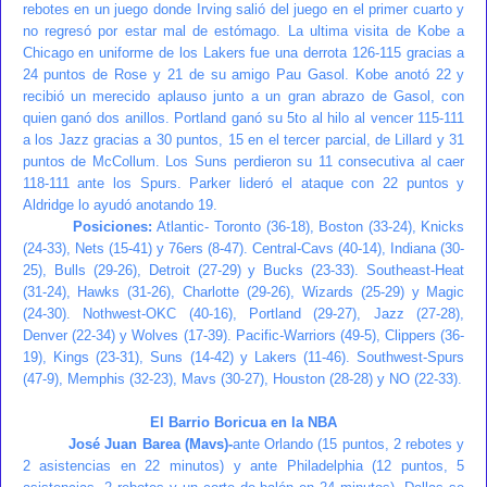
rebotes en un juego donde Irving salió del juego en el primer cuarto y
no regresó por estar mal de estómago. La ultima visita de Kobe a
Chicago en uniforme de los Lakers fue una derrota 126-115 gracias a
24 puntos de Rose y 21 de su amigo Pau Gasol. Kobe anotó 22 y
recibió un merecido aplauso junto a un gran abrazo de Gasol, con
quien ganó dos anillos. Portland ganó su 5to al hilo al vencer 115-111
a los Jazz gracias a 30 puntos, 15 en el tercer parcial, de Lillard y 31
puntos de McCollum. Los Suns perdieron su 11 consecutiva al caer
118-111 ante los Spurs. Parker lideró el ataque con 22 puntos y
Aldridge lo ayudó anotando 19.
Posiciones:
Atlantic- Toronto (36-18), Boston (33-24), Knicks
(24-33), Nets (15-41) y 76ers (8-47). Central-Cavs (40-14), Indiana (30-
25), Bulls (29-26), Detroit (27-29) y Bucks (23-33). Southeast-Heat
(31-24), Hawks (31-26), Charlotte (29-26), Wizards (25-29) y Magic
(24-30). Nothwest-OKC (40-16), Portland (29-27), Jazz (27-28),
Denver (22-34) y Wolves (17-39). Pacific-Warriors (49-5), Clippers (36-
19), Kings (23-31), Suns (14-42) y Lakers (11-46). Southwest-Spurs
(47-9), Memphis (32-23), Mavs (30-27), Houston (28-28) y NO (22-33).
El Barrio Boricua en la NBA
José Juan Barea (Mavs)-
ante Orlando (15 puntos, 2 rebotes y
2 asistencias en 22 minutos) y ante Philadelphia (12 puntos, 5