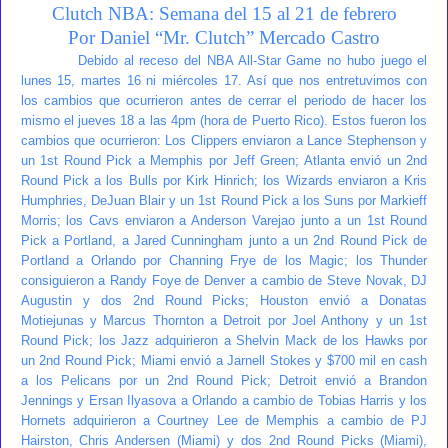
Clutch NBA: Semana del 15 al 21 de febrero
Por Daniel “Mr. Clutch” Mercado Castro
Debido al receso del NBA All-Star Game no hubo juego el
lunes 15, martes 16 ni miércoles 17. Así que nos entretuvimos con
los cambios que ocurrieron antes de cerrar el periodo de hacer los
mismo el jueves 18 a las 4pm (hora de Puerto Rico). Estos fueron los
cambios que ocurrieron: Los Clippers enviaron a Lance Stephenson y
un 1st Round Pick a Memphis por Jeff Green; Atlanta envió un 2nd
Round Pick a los Bulls por Kirk Hinrich; los Wizards enviaron a Kris
Humphries, DeJuan Blair y un 1st Round Pick a los Suns por Markieff
Morris; los Cavs enviaron a Anderson Varejao junto a un 1st Round
Pick a Portland, a Jared Cunningham junto a un 2nd Round Pick de
Portland a Orlando por Channing Frye de los Magic; los Thunder
consiguieron a Randy Foye de Denver a cambio de Steve Novak, DJ
Augustin y dos 2nd Round Picks; Houston envió a Donatas
Motiejunas y Marcus Thornton a Detroit por Joel Anthony y un 1st
Round Pick; los Jazz adquirieron a Shelvin Mack de los Hawks por
un 2nd Round Pick; Miami envió a Jarnell Stokes y $700 mil en cash
a los Pelicans por un 2nd Round Pick; Detroit envió a Brandon
Jennings y Ersan Ilyasova a Orlando a cambio de Tobias Harris y los
Hornets adquirieron a Courtney Lee de Memphis a cambio de PJ
Hairston, Chris Andersen (Miami) y dos 2nd Round Picks (Miami),