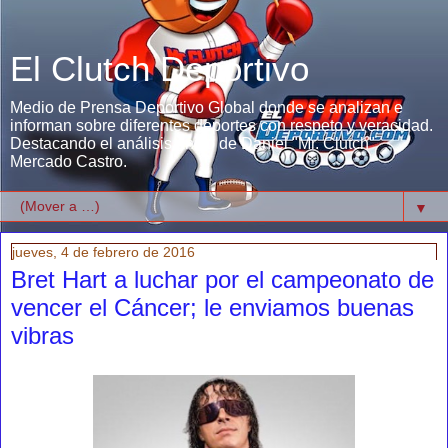
El Clutch Deportivo
Medio de Prensa Deportivo Global donde se analizan e
informan sobre diferentes deportes con respeto y veracidad.
Destacando el análisis único de Daniel "Mr. Clutch"
Mercado Castro.
▼
jueves, 4 de febrero de 2016
Bret Hart a luchar por el campeonato de
vencer el Cáncer; le enviamos buenas
vibras