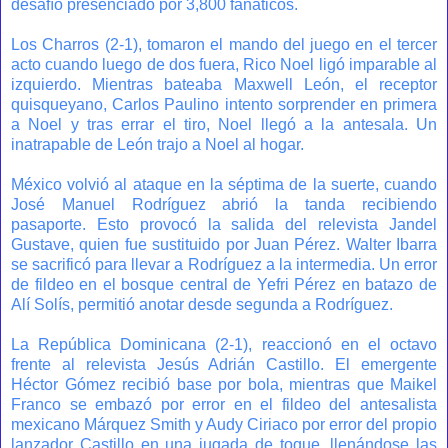
desafío presenciado por 3,800 fanáticos.
Los Charros (2-1), tomaron el mando del juego en el tercer
acto cuando luego de dos fuera, Rico Noel ligó imparable al
izquierdo. Mientras bateaba Maxwell León, el receptor
quisqueyano, Carlos Paulino intento sorprender en primera
a Noel y tras errar el tiro, Noel llegó a la antesala. Un
inatrapable de León trajo a Noel al hogar.
México volvió al ataque en la séptima de la suerte, cuando
José Manuel Rodríguez abrió la tanda recibiendo
pasaporte. Esto provocó la salida del relevista Jandel
Gustave, quien fue sustituido por Juan Pérez. Walter Ibarra
se sacrificó para llevar a Rodríguez a la intermedia. Un error
de fildeo en el bosque central de Yefri Pérez en batazo de
Alí Solís, permitió anotar desde segunda a Rodríguez.
La República Dominicana (2-1), reaccionó en el octavo
frente al relevista Jesús Adrián Castillo. El emergente
Héctor Gómez recibió base por bola, mientras que Maikel
Franco se embazó por error en el fildeo del antesalista
mexicano Márquez Smith y Audy Ciriaco por error del propio
lanzador Castillo en una jugada de toque, llenándose las