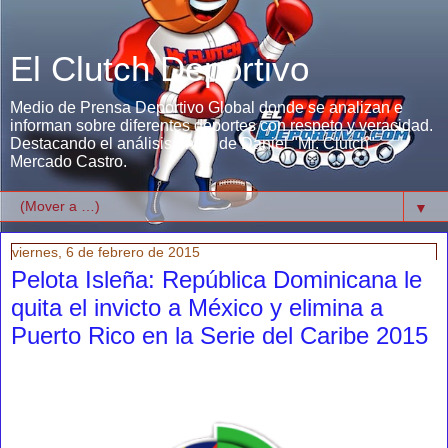
El Clutch Deportivo
Medio de Prensa Deportivo Global donde se analizan e
informan sobre diferentes deportes con respeto y veracidad.
Destacando el análisis único de Daniel "Mr. Clutch"
Mercado Castro.
▼
viernes, 6 de febrero de 2015
Pelota Isleña: República Dominicana le
quita el invicto a México y elimina a
Puerto Rico en la Serie del Caribe 2015