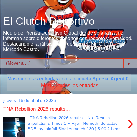
El Clutch Deportivo
Medio de Prensa Deportivo Global donde se analizan e
informan sobre diferentes deportes con respeto y veracidad.
Destacando el análisis único de Daniel "Mr. Clutch"
Mercado Castro.
▼
Mostrando las entradas con la etiqueta
Special Agent 0
.
Mostrar todas las entradas
jueves, 16 de abril de 2026
TNA Rebellion 2026 results...
›
TNA Rebellion 2026 results... No. Results
Stipulations Times 1 P Ryan Nemeth defeated
BDE by pinfall Singles match [ 30 ] 5:00 2 Leon ...