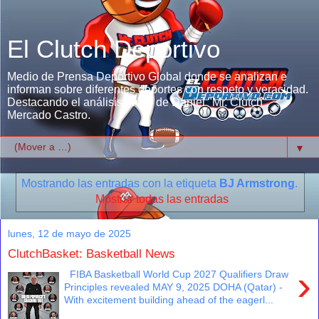
El Clutch Deportivo
Medio de Prensa Deportivo Global donde se analizan e
informan sobre diferentes deportes con respeto y veracidad.
Destacando el análisis único de Daniel "Mr. Clutch"
Mercado Castro.
▼
Mostrando las entradas con la etiqueta
BJ Armstrong
.
Mostrar todas las entradas
lunes, 12 de mayo de 2025
ClutchBasket: Basketball News
›
FIBA Basketball World Cup 2027 Qualifiers Draw
Principles revealed MAY 9, 2025 DOHA (Qatar) -
With excitement building ahead of the eagerl...