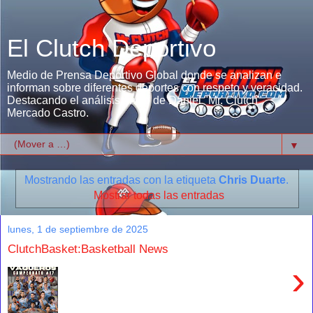
El Clutch Deportivo
Medio de Prensa Deportivo Global donde se analizan e
informan sobre diferentes deportes con respeto y veracidad.
Destacando el análisis único de Daniel "Mr. Clutch"
Mercado Castro.
▼
Mostrando las entradas con la etiqueta
Chris Duarte
.
Mostrar todas las entradas
lunes, 1 de septiembre de 2025
ClutchBasket:Basketball News
›