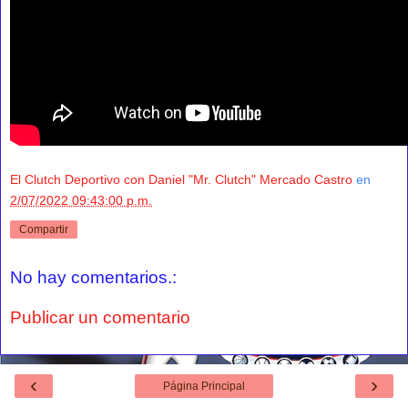
El Clutch Deportivo con Daniel "Mr. Clutch" Mercado Castro
en
2/07/2022 09:43:00 p.m.
Compartir
No hay comentarios.:
Publicar un comentario
‹
›
Página Principal