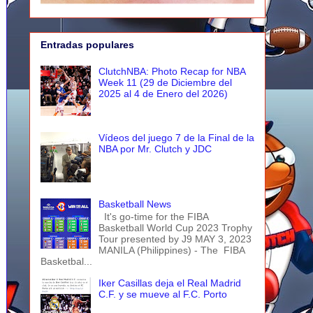
Entradas populares
ClutchNBA: Photo Recap for NBA
Week 11 (29 de Diciembre del
2025 al 4 de Enero del 2026)
Vídeos del juego 7 de la Final de la
NBA por Mr. Clutch y JDC
Basketball News
It's go-time for the FIBA
Basketball World Cup 2023 Trophy
Tour presented by J9 MAY 3, 2023
MANILA (Philippines) - The FIBA
Basketbal...
Iker Casillas deja el Real Madrid
C.F. y se mueve al F.C. Porto