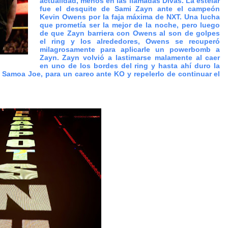
actualidad, menos en las llamadas Divas. La estelar
fue el desquite de Sami Zayn ante el campeón
Kevin Owens por la faja máxima de NXT. Una lucha
que prometía ser la mejor de la noche, pero luego
de que Zayn barriera con Owens al son de golpes
el ring y los alrededores, Owens se recuperó
milagrosamente para aplicarle un powerbomb a
Zayn. Zayn volvió a lastimarse malamente al caer
en uno de los bordes del ring y hasta ahí duro la
, Samoa Joe, para un careo ante KO y repelerlo de continuar el