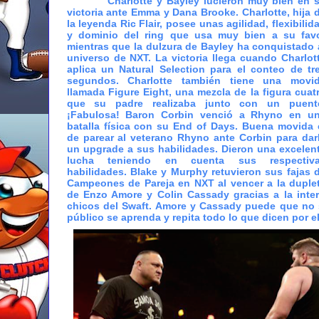
Charlotte y Bayley lucieron muy bien en 
victoria ante Emma y Dana Brooke. Charlotte, hija 
la leyenda Ric Flair, posee unas agilidad, flexibilid
y dominio del ring que usa muy bien a su fav
mientras que la dulzura de Bayley ha conquistado 
universo de NXT. La victoria llega cuando Charlot
aplica un Natural Selection para el conteo de tr
segundos. Charlotte también tiene una movi
llamada Figure Eight, una mezcla de la figura cuat
que su padre realizaba junto con un puent
¡Fabulosa! Baron Corbin venció a Rhyno en u
batalla física con su End of Days. Buena movida 
de parear al veterano Rhyno ante Corbin para dar
un upgrade a sus habilidades. Dieron una excelen
lucha teniendo en cuenta sus respectiv
habilidades. Blake y Murphy retuvieron sus fajas 
Campeones de Pareja en NXT al vencer a la duple
de Enzo Amore y Colin Cassady gracias a la inter
chicos del Swaft. Amore y Cassady puede que no 
público se aprenda y repita todo lo que dicen por 