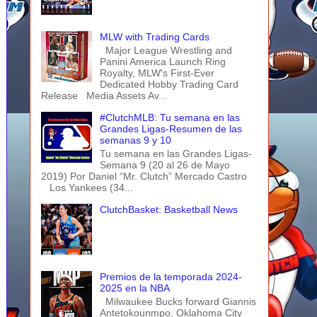
MLW with Trading Cards
Major League Wrestling and
Panini America Launch Ring
Royalty, MLW's First-Ever
Dedicated Hobby Trading Card
Release Media Assets Av...
#ClutchMLB: Tu semana en las
Grandes Ligas-Resumen de las
semanas 9 y 10
Tu semana en las Grandes Ligas-
Semana 9 (20 al 26 de Mayo
2019) Por Daniel “Mr. Clutch” Mercado Castro
Los Yankees (34...
ClutchBasket: Basketball News
Premios de la temporada 2024-
2025 en la NBA
Milwaukee Bucks forward Giannis
Antetokounmpo, Oklahoma City