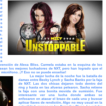
su
de
ad
or
al
te
es
da
ro
e.
na
el
le
te
as
de
ta
vención de Alexa Bliss. Carmela estaba en la esquina de los
sean los mejores luchadores de NXT, pero han logrado que el
el micrófono. ¡Y Eso no se puede enseñar!
La mejor lucha de la noche fue la batalla de
damas entre Becky Lynch y Sacha Banks por la faja
de NXT. Las dos chicas dejaron todo dentro del
ring y hasta en las afueras pelearon. Sacha retiene
la faja con una bonita movida de sumisión. Fue
interesante ver una lucha donde ambas se
enfocaron en atacar el brazo de cada una y buscar
aplicar llaves de rendición. Algo no muy usual en la