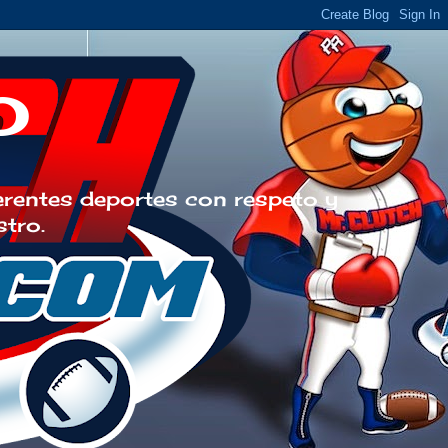
o
erentes deportes con respeto y
stro.