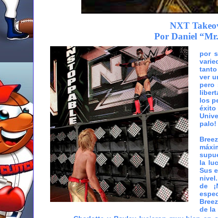
NXT Takeov
Por Daniel “Mr
por s
varie
tanto
ver u
pero
liber
los p
éxito
Unive
palo!
Breez
máxi
supue
la lu
Sus e
nivel
de ¡
espec
Breez
de la