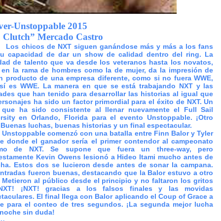
er-Unstoppable 2015
. Clutch” Mercado Castro
Los chicos de NXT siguen ganándose más y más a los fans
u capacidad de dar un show de calidad dentro del ring. La
dad de talento que va desde los veteranos hasta los novatos,
 en la rama de hombres como la de mujer, da la impresión de
n producto de una empresa diferente, como si no fuera WWE,
 sí es WWE. La manera en que se está trabajando NXT y las
tades que han tenido para desarrollar las historias al igual que
ersonajes ha sido un factor primordial para el éxito de NXT. Un
 que ha sido consistente al llenar nuevamente el Full Sail
rsity en Orlando, Florida para el evento Unstoppable. ¡Otro
 Buenas luchas, buenas historias y un final espectacular.
Unstoppable comenzó con una batalla entre Finn Balor y Tyler
e donde el ganador sería el primer contendor al campeonato
mo de NXT. Se supone que fuera un three-way, pero
stamente Kevin Owens lesionó a Hideo Itami mucho antes de
cha. Estos dos se lucieron desde antes de sonar la campana.
ntradas fueron buenas, destacando que la Balor estuvo a otro
. Metieron al público desde el principio y no faltaron los gritos
NXT! ¡NXT! gracias a los falsos finales y las movidas
taculares. El final llega con Balor aplicando el Coup of Grace a
e para el conteo de tres segundos. ¡La segunda mejor lucha
 noche sin duda!