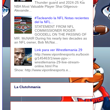
Thunder guard and 2024-25 Kia
NBA Most Valuable Player Shai Gilgeous-
Alexande...
#Tacleando la NFL Notas recientes
del la NFL...
STATEMENT FROM NFL
COMMISSIONER ROGER
GOODELL ON THE PASSING OF
MR. McNAIR During his nearly two decades as
an NFL owner, Bob McNai...
Link para ver Wrestlemania 29
http://www.viponlinesports.eu/boxin
g/145463/1/wwe-ppv-:-
wrestlemania-29-live-stream-
online.html Pre
Show: http://www.viponlinesports.e...
La Clutchmania