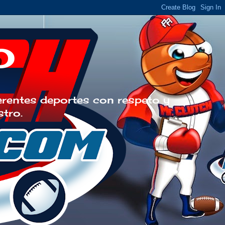
o
erentes deportes con respeto y
stro.