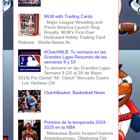
MLW with Trading Cards
Major League Wrestling and
Panini America Launch Ring
Royalty, MLW's First-Ever
Dedicated Hobby Trading Card
Release Media Assets Av...
#ClutchMLB: Tu semana en las
Grandes Ligas-Resumen de las
semanas 9 y 10
Tu semana en las Grandes Ligas-
Semana 9 (20 al 26 de Mayo
2019) Por Daniel “Mr. Clutch” Mercado Castro
Los Yankees (34...
ClutchBasket: Basketball News
Premios de la temporada 2024-
2025 en la NBA
Milwaukee Bucks forward Giannis
Antetokounmpo, Oklahoma City