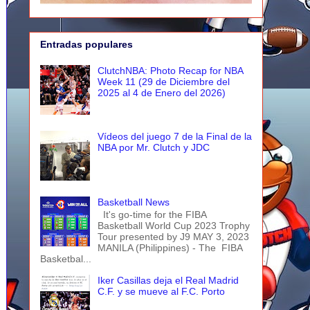
Entradas populares
ClutchNBA: Photo Recap for NBA
Week 11 (29 de Diciembre del
2025 al 4 de Enero del 2026)
Vídeos del juego 7 de la Final de la
NBA por Mr. Clutch y JDC
Basketball News
It's go-time for the FIBA
Basketball World Cup 2023 Trophy
Tour presented by J9 MAY 3, 2023
MANILA (Philippines) - The FIBA
Basketbal...
Iker Casillas deja el Real Madrid
C.F. y se mueve al F.C. Porto