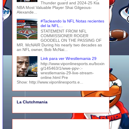
Thunder guard and 2024-25 Kia
NBA Most Valuable Player Shai Gilgeous-
Alexande...
#Tacleando la NFL Notas recientes
del la NFL...
STATEMENT FROM NFL
COMMISSIONER ROGER
GOODELL ON THE PASSING OF
MR. McNAIR During his nearly two decades as
an NFL owner, Bob McNai...
Link para ver Wrestlemania 29
http://www.viponlinesports.eu/boxin
g/145463/1/wwe-ppv-:-
wrestlemania-29-live-stream-
online.html Pre
Show: http://www.viponlinesports.e...
La Clutchmania