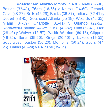
Posiciones:
Atlantic-Toronto (43-30), Nets (32-40),
Boston (32-41), 76ers (18-56) y Knicks (14-60). Central-
Cavs (48-27), Bulls (45-29), Bucks (36-37), Indiana (32-41) y
Detroit (28-45). Southeast-Atlanta (55-18), Wizards (41-33),
Miami (34-39), Charlotte (31-41) y Orlando (22-52).
Northwest-Portland (47-25), OKC (42-32), Utah (32-41), Den
(28-46) y Wolves (16-57). Pacific-Warriors (60-13), Clippers
(49-25), Suns (38-36), Kings (26-46) y Lakers (19-53).
Southwest-Houston (50-23), Memphis (50-24), Spurs (47-
26), Dallas (45-29) y Pelicans (39-34).