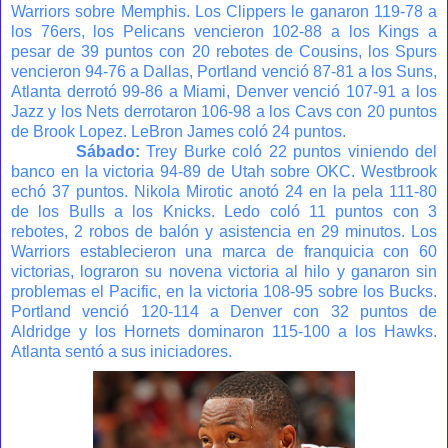
Warriors sobre Memphis. Los Clippers le ganaron 119-78 a
los 76ers, los Pelicans vencieron 102-88 a los Kings a
pesar de 39 puntos con 20 rebotes de Cousins, los Spurs
vencieron 94-76 a Dallas, Portland venció 87-81 a los Suns,
Atlanta derrotó 99-86 a Miami, Denver venció 107-91 a los
Jazz y los Nets derrotaron 106-98 a los Cavs con 20 puntos
de Brook Lopez. LeBron James coló 24 puntos.
Sábado:
Trey Burke coló 22 puntos viniendo del
banco en la victoria 94-89 de Utah sobre OKC. Westbrook
echó 37 puntos. Nikola Mirotic anotó 24 en la pela 111-80
de los Bulls a los Knicks. Ledo coló 11 puntos con 3
rebotes, 2 robos de balón y asistencia en 29 minutos. Los
Warriors establecieron una marca de franquicia con 60
victorias, lograron su novena victoria al hilo y ganaron sin
problemas el Pacific, en la victoria 108-95 sobre los Bucks.
Portland venció 120-114 a Denver con 32 puntos de
Aldridge y los Hornets dominaron 115-100 a los Hawks.
Atlanta sentó a sus iniciadores.