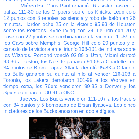
Miércoles:
Chris Paul repartió 16 asistencias en la
paliza 111-80 de los Clippers sobre los Knicks. Ledo coló
12 puntos con 3 rebotes, asistencia y robo de balón en 26
minutos. Harden echó 25 en la victoria 95-93 de Houston
sobre los Pelicans. Kyrie Irving con 24, LeBron con 20 y
Love con 22 puntos se combinaron en la victoria 111-89 de
los Cavs sobre Memphis. George Hill coló 29 puntos y el
canasto de la victoria en el triunfo 103-101 de Indiana sobre
los Wizards. Portland venció 92-89 a Utah, Miami derrotó
93-86 a Boston, los Nets le ganaron 91-88 a Charlotte con
34 puntos de Brook Lopez, Atlanta derrotó 95-83 a Orlando,
los Bulls ganaron su quinta al hilo al vencer 116-103 a
Toronto, los Lakers derrotaron 101-99 a los Wolves en
tiempo extra, los 76ers vencieron 99-85 a Denver y los
Spurs dominaron 130-91 a OKC.
Jueves:
Los Bucks vencieron 111-107 a los Pacers
con 34 puntos y 5 bombazos de Ersan Ilyasova. Los cinco
iniciadores de los Bucks anotaron en doble dígitos.