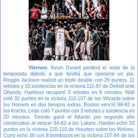
Viernes:
Kevin Durant perderá el resto de la
temporada debido a que tendrá que operarse un pie.
Reggie Jackson realizó un triple double con 26 puntos, 11
rebotes y 10 asistencias en la victoria 111-97 de Detroit ante
Orlando. Harkless recuperó 3 rebotes en 6 minutos. Wall
coló 32 puntos en la victoria 110-107 de los Wizards sobre
los Hornets en dos tiempos extras. Boston venció 96-92 a
los Knicks. Ledo coló 7 puntos con 3 rebotes y asistencia en
20 minutos. Toronto ganó el Atlantic por segundo año
consecutivo al vencer 94-83 a los Lakers. Harden echó 33
puntos en la victoria 120-110 de Houston sobre los Wolves.
Curry echó 38 con 8 bombazos en la victoria 107-84 de los