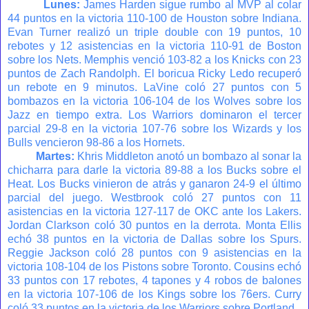
Lunes:
James Harden sigue rumbo al MVP al colar
44 puntos en la victoria 110-100 de Houston sobre Indiana.
Evan Turner realizó un triple double con 19 puntos, 10
rebotes y 12 asistencias en la victoria 110-91 de Boston
sobre los Nets. Memphis venció 103-82 a los Knicks con 23
puntos de Zach Randolph. El boricua Ricky Ledo recuperó
un rebote en 9 minutos. LaVine coló 27 puntos con 5
bombazos en la victoria 106-104 de los Wolves sobre los
Jazz en tiempo extra. Los Warriors dominaron el tercer
parcial 29-8 en la victoria 107-76 sobre los Wizards y los
Bulls vencieron 98-86 a los Hornets.
Martes:
Khris Middleton anotó un bombazo al sonar la
chicharra para darle la victoria 89-88 a los Bucks sobre el
Heat. Los Bucks vinieron de atrás y ganaron 24-9 el último
parcial del juego. Westbrook coló 27 puntos con 11
asistencias en la victoria 127-117 de OKC ante los Lakers.
Jordan Clarkson coló 30 puntos en la derrota. Monta Ellis
echó 38 puntos en la victoria de Dallas sobre los Spurs.
Reggie Jackson coló 28 puntos con 9 asistencias en la
victoria 108-104 de los Pistons sobre Toronto. Cousins echó
33 puntos con 17 rebotes, 4 tapones y 4 robos de balones
en la victoria 107-106 de los Kings sobre los 76ers. Curry
coló 33 puntos en la victoria de los Warriors sobre Portland.