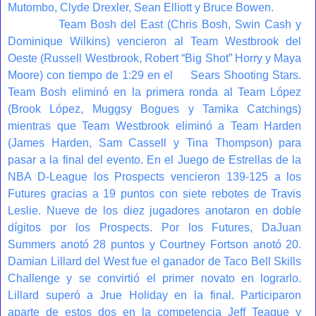
Mutombo, Clyde Drexler, Sean Elliott y Bruce Bowen.
Team Bosh del East (Chris Bosh, Swin Cash y
Dominique Wilkins) vencieron al Team Westbrook del
Oeste (Russell Westbrook, Robert “Big Shot” Horry y Maya
Moore) con tiempo de 1:29 en el
Sears Shooting Stars.
Team Bosh eliminó en la primera ronda al Team López
(Brook López, Muggsy Bogues y Tamika Catchings)
mientras que Team Westbrook eliminó a Team Harden
(James Harden, Sam Cassell y Tina Thompson) para
pasar a la final del evento. En el Juego de Estrellas de la
NBA D-League los Prospects vencieron 139-125 a los
Futures gracias a 19 puntos con siete rebotes de Travis
Leslie. Nueve de los diez jugadores anotaron en doble
dígitos por los Prospects. Por los Futures, DaJuan
Summers anotó 28 puntos y Courtney Fortson anotó 20.
Damian Lillard del West fue el ganador de Taco Bell Skills
Challenge y se convirtió el primer novato en lograrlo.
Lillard superó a Jrue Holiday en la final. Participaron
aparte de estos dos en la competencia Jeff Teague y