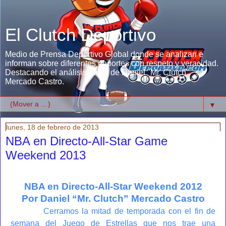
El Clutch Deportivo
Medio de Prensa Deportivo Global donde se analizan e
informan sobre diferentes deportes con respeto y veracidad.
Destacando el análisis único de Daniel "Mr. Clutch"
Mercado Castro.
▼
lunes, 18 de febrero de 2013
NBA en Directo-All-Star Game
Weekend 2013
NBA en Directo-All-Star Weekend 2012
Por Daniel “Mr. Clutch” Mercado Castro
Cerramos la mitad de temporada con el fin de
semana del Juego de Estrellas que nos trae una