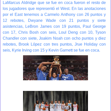
LaMarcus Aldridge que se fue en coca fueron el resto de
los jugadores que representó el West. En las anotaciones
por el East tenemos a Carmelo Anthony con 26 puntos y
12 rebotes, Dwyane Wade con 21 puntos y siete
asistencias, LeBron James con 19 puntos, Paul George
con 17, Chris Bosh con seis, Loul Deng con 10, Tyson
Chandler con siete, Joakim Noah con ocho puntos y diez
rebotes, Brook López con tres puntos, Jrue Holiday con
seis, Kyrie Irving con 15 y Kevin Garnett se fue en coca.