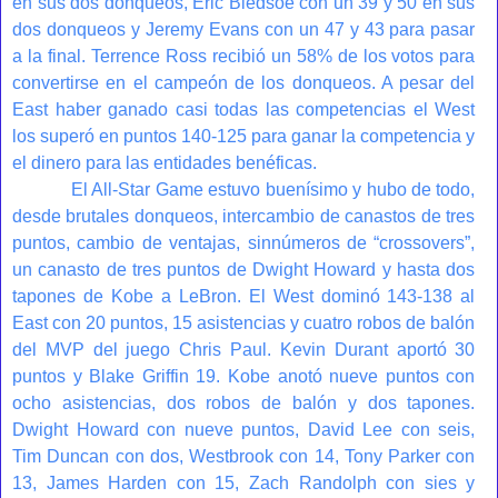
en sus dos donqueos, Eric Bledsoe con un 39 y 50 en sus
dos donqueos y Jeremy Evans con un 47 y 43 para pasar
a la final. Terrence Ross recibió un 58% de los votos para
convertirse en el campeón de los donqueos. A pesar del
East haber ganado casi todas las competencias el West
los superó en puntos 140-125 para ganar la competencia y
el dinero para las entidades benéficas.
El All-Star Game estuvo buenísimo y hubo de todo,
desde brutales donqueos, intercambio de canastos de tres
puntos, cambio de ventajas, sinnúmeros de “crossovers”,
un canasto de tres puntos de Dwight Howard y hasta dos
tapones de Kobe a LeBron. El West dominó 143-138 al
East con 20 puntos, 15 asistencias y cuatro robos de balón
del MVP del juego Chris Paul. Kevin Durant aportó 30
puntos y Blake Griffin 19. Kobe anotó nueve puntos con
ocho asistencias, dos robos de balón y dos tapones.
Dwight Howard con nueve puntos, David Lee con seis,
Tim Duncan con dos, Westbrook con 14, Tony Parker con
13, James Harden con 15, Zach Randolph con sies y