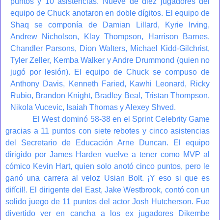
puntos y 10 asistencias. Nueve de diez jugadores del
equipo de Chuck anotaron en doble dígitos. El equipo de
Shaq se componía de Damian Lillard, Kyrie Irving,
Andrew Nicholson, Klay Thompson, Harrison Barnes,
Chandler Parsons, Dion Walters, Michael Kidd-Gilchrist,
Tyler Zeller, Kemba Walker y Andre Drummond (quien no
jugó por lesión). El equipo de Chuck se compuso de
Anthony Davis, Kenneth Faried, Kawhi Leonard, Ricky
Rubio, Brandon Knight, Bradley Beal, Tristan Thompson,
Nikola Vucevic, Isaiah Thomas y Alexey Shved.
El West dominó 58-38 en el Sprint Celebrity Game
gracias a 11 puntos con siete rebotes y cinco asistencias
del Secretario de Educación Arne Duncan. El equipo
dirigido por James Harden vuelve a tener como MVP al
cómico Kevin Hart, quien solo anotó cinco puntos, pero le
ganó una carrera al veloz Usian Bolt. ¡Y eso si que es
difícil!. El dirigente del East, Jake Westbrook, contó con un
solido juego de 11 puntos del actor Josh Hutcherson. Fue
divertido ver en cancha a los ex jugadores Dikembe