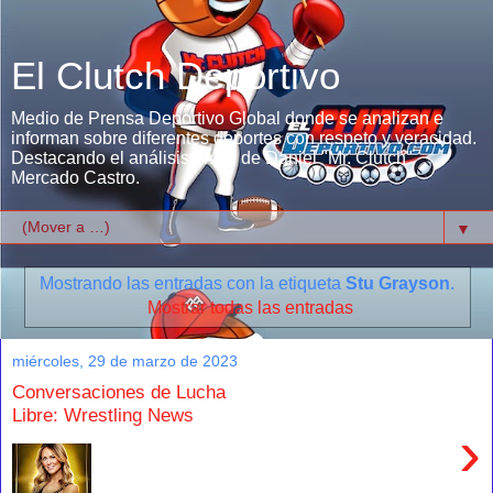
El Clutch Deportivo
Medio de Prensa Deportivo Global donde se analizan e
informan sobre diferentes deportes con respeto y veracidad.
Destacando el análisis único de Daniel "Mr. Clutch"
Mercado Castro.
▼
Mostrando las entradas con la etiqueta
Stu Grayson
.
Mostrar todas las entradas
miércoles, 29 de marzo de 2023
Conversaciones de Lucha
Libre: Wrestling News
›