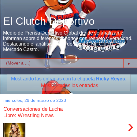
El Clutch Deportivo
Medio de Prensa Deportivo Global donde se analizan e
informan sobre diferentes deportes con respeto y veracidad.
Destacando el análisis único de Daniel "Mr. Clutch"
Mercado Castro.
▼
Mostrando las entradas con la etiqueta
Ricky Reyes
.
Mostrar todas las entradas
miércoles, 29 de marzo de 2023
Conversaciones de Lucha
Libre: Wrestling News
›