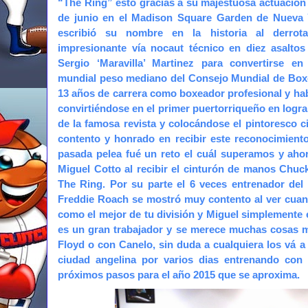
“The Ring” esto gracias a su majestuosa actuación
de junio en el Madison Square Garden de Nueva
escribió su nombre en la historia al derrot
impresionante vía nocaut técnico en diez asaltos
Sergio ‘Maravilla’ Martinez para convertirse e
mundial peso mediano del Consejo Mundial de Box
13 años de carrera como boxeador profesional y ha
convirtiéndose en el primer puertorriqueño en logra
de la famosa revista y colocándose el pintoresco ci
contento y honrado en recibir este reconocimient
pasada pelea fué un reto el cuál superamos y aho
Miguel Cotto al recibir el cinturón de manos Chuck
The Ring. Por su parte el 6 veces entrenador del
Freddie Roach se mostró muy contento al ver cuand
como el mejor de tu división y Miguel simplemente e
es un gran trabajador y se merece muchas cosas m
Floyd o con Canelo, sin duda a cualquiera los vá a
ciudad angelina por varios dias entrenando con
próximos pasos para el año 2015 que se aproxima.