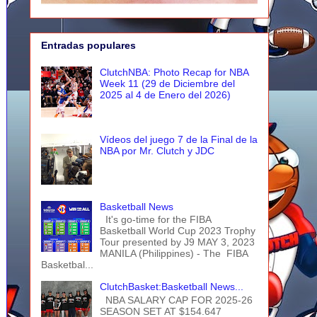
Entradas populares
ClutchNBA: Photo Recap for NBA
Week 11 (29 de Diciembre del
2025 al 4 de Enero del 2026)
Vídeos del juego 7 de la Final de la
NBA por Mr. Clutch y JDC
Basketball News
It's go-time for the FIBA
Basketball World Cup 2023 Trophy
Tour presented by J9 MAY 3, 2023
MANILA (Philippines) - The FIBA
Basketbal...
ClutchBasket:Basketball News...
NBA SALARY CAP FOR 2025-26
SEASON SET AT $154.647