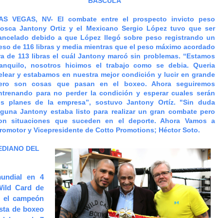
BÁSCULA
AS VEGAS, NV-
El combate entre el prospecto invicto peso
osca Jantony Ortiz y el Mexicano Sergio López tuvo que ser
ancelado debido a que López llegó sobre peso registrando un
eso de 116 libras y media mientras que el peso máximo acordado
ra de 113 libras el cuál Jantony marcó sin problemas. “Estamos
ranquilo, nosotros hicimos el trabajo como se debia. Queria
elear y estabamos en nuestra mejor condición y lucir en grande
ero son cosas que pasan en el boxeo. Ahora seguiremos
ntrenando para no perder la condición y esperar cuales serán
os planes de la empresa”, sostuvo Jantony Ortíz. "Sin duda
lguna Jantony estaba listo para realizar un gran combate pero
on situaciones que suceden en el deporte. Ahora Vamos a
 promotor y Vicepresidente de Cotto Promotions; Héctor Soto.
EDIANO DEL
undial en 4
Wild Card de
o el campeón
ista de boxeo