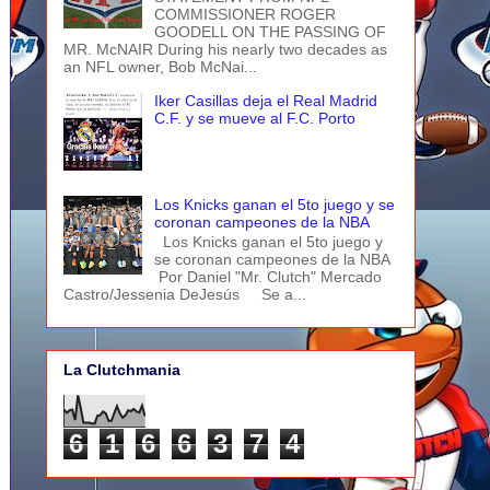
COMMISSIONER ROGER
GOODELL ON THE PASSING OF
MR. McNAIR During his nearly two decades as
an NFL owner, Bob McNai...
Iker Casillas deja el Real Madrid
C.F. y se mueve al F.C. Porto
Los Knicks ganan el 5to juego y se
coronan campeones de la NBA
Los Knicks ganan el 5to juego y
se coronan campeones de la NBA
Por Daniel "Mr. Clutch" Mercado
Castro/Jessenia DeJesús Se a...
La Clutchmania
6
1
6
6
3
7
4