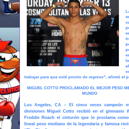
L
m
c
p
e
t
p
p
e
l
a
s
trabajar para que esté pronto de regreso", afirmó el
MIGUEL COTTO PROCLAMADO EL MEJOR PESO M
MUNDO
Los Angeles, CA –
El cinco veces campeón m
divisiones Miguel Cotto recibió en el gimnasio 
Freddie Roach el cinturón que lo proclama com
lineal peso mediano de la legendaria y famosa rev