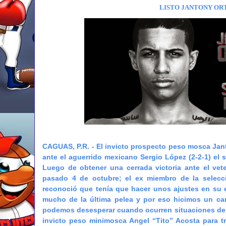
LISTO
JANTONY OR
CAGUAS, P.R. -
El invicto prospecto peso mosca Jant
ante el aguerrido mexicano Sergio López (2-2-1) el
Luego de obtener una cerrada victoria ante el vet
pasado 4 de octubre; el ex miembro de la selecc
reconoció que tenía que hacer unos ajustes en su 
mucho de la última pelea y por eso hicimos un ca
podemos desesperar cuando ocurren situaciones dent
invicto peso minimosca Angel “Tito” Acosta para tr