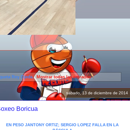
iqueta
Rey Ojeda
.
Mostrar todas las entradas
sábado, 13 de diciembre de 2014
Boxeo Boricua
EN PESO JANTONY ORTIZ; SERGIO LOPEZ FALLA EN LA