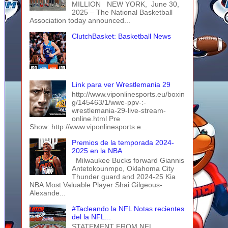
MILLION NEW YORK, June 30,
2025 – The National Basketball
Association today announced...
ClutchBasket: Basketball News
Link para ver Wrestlemania 29
http://www.viponlinesports.eu/boxin
g/145463/1/wwe-ppv-:-
wrestlemania-29-live-stream-
online.html Pre
Show: http://www.viponlinesports.e...
Premios de la temporada 2024-
2025 en la NBA
Milwaukee Bucks forward Giannis
Antetokounmpo, Oklahoma City
Thunder guard and 2024-25 Kia
NBA Most Valuable Player Shai Gilgeous-
Alexande...
#Tacleando la NFL Notas recientes
del la NFL...
STATEMENT FROM NFL