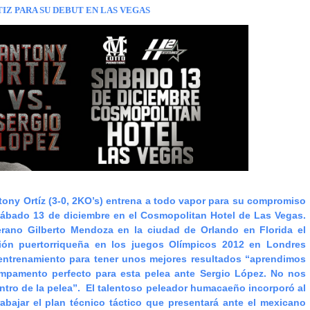
TIZ
PARA SU DEBUT EN LAS VEGAS
ony Ortíz (3-0, 2KO’s) entrena a todo vapor para su compromiso
 sábado 13 de diciembre en el Cosmopolitan Hotel de Las Vegas.
erano Gilberto Mendoza en la ciudad de Orlando en Florida el
ión puertorriqueña en los juegos Olímpicos 2012 en Londres
entrenamiento para tener unos mejores resultados “aprendimos
mpamento perfecto para esta pelea ante Sergio López. No nos
ro de la pelea”.
El talentoso peleador humacaeño incorporó al
abajar el plan técnico táctico que presentará ante el mexicano