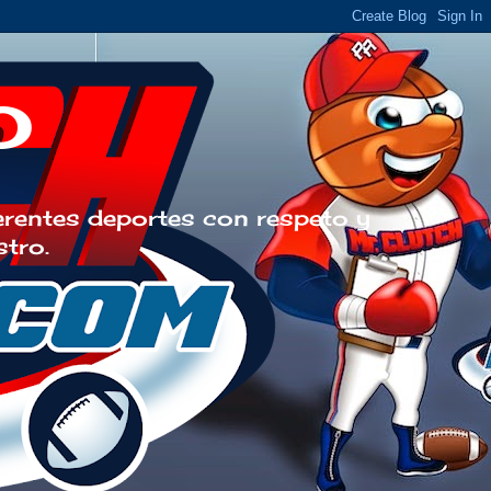
o
erentes deportes con respeto y
stro.