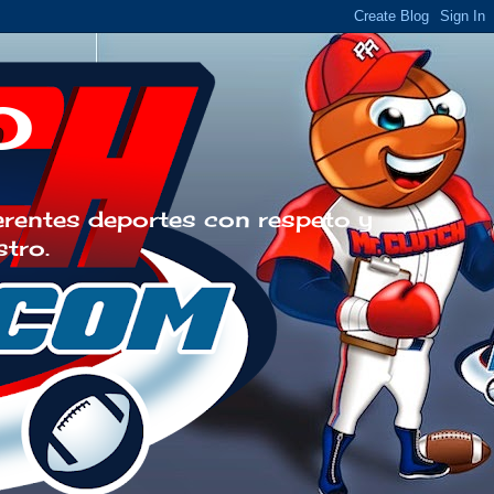
o
erentes deportes con respeto y
stro.