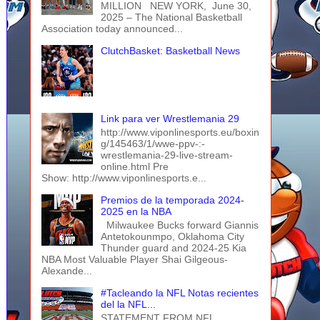
MILLION NEW YORK, June 30,
2025 – The National Basketball
Association today announced...
ClutchBasket: Basketball News
Link para ver Wrestlemania 29
http://www.viponlinesports.eu/boxin
g/145463/1/wwe-ppv-:-
wrestlemania-29-live-stream-
online.html Pre
Show: http://www.viponlinesports.e...
Premios de la temporada 2024-
2025 en la NBA
Milwaukee Bucks forward Giannis
Antetokounmpo, Oklahoma City
Thunder guard and 2024-25 Kia
NBA Most Valuable Player Shai Gilgeous-
Alexande...
#Tacleando la NFL Notas recientes
del la NFL...
STATEMENT FROM NFL