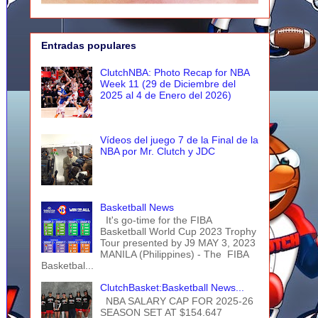
Entradas populares
ClutchNBA: Photo Recap for NBA
Week 11 (29 de Diciembre del
2025 al 4 de Enero del 2026)
Vídeos del juego 7 de la Final de la
NBA por Mr. Clutch y JDC
Basketball News
It's go-time for the FIBA
Basketball World Cup 2023 Trophy
Tour presented by J9 MAY 3, 2023
MANILA (Philippines) - The FIBA
Basketbal...
ClutchBasket:Basketball News...
NBA SALARY CAP FOR 2025-26
SEASON SET AT $154.647