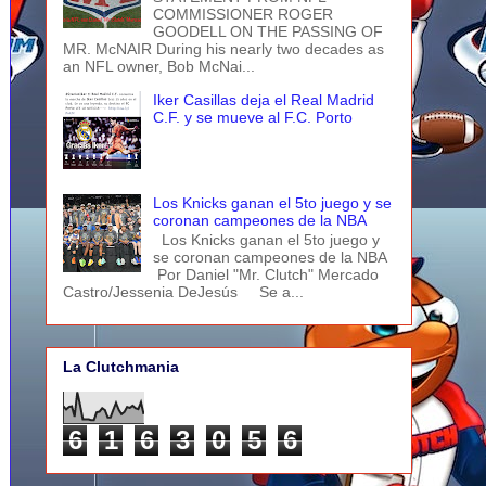
COMMISSIONER ROGER
GOODELL ON THE PASSING OF
MR. McNAIR During his nearly two decades as
an NFL owner, Bob McNai...
Iker Casillas deja el Real Madrid
C.F. y se mueve al F.C. Porto
Los Knicks ganan el 5to juego y se
coronan campeones de la NBA
Los Knicks ganan el 5to juego y
se coronan campeones de la NBA
Por Daniel "Mr. Clutch" Mercado
Castro/Jessenia DeJesús Se a...
La Clutchmania
6
1
6
3
0
5
6