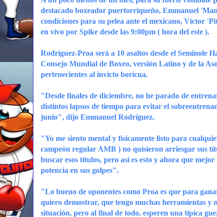
destacado boxeador puertorriqueño, Emmanuel 'Manny
condiciones para su pelea ante el mexicano, Víctor 'Pit
en vivo por Spike desde las 9:00pm ( hora del este ).
Rodríguez-Proa será a 10 asaltos desde el Seminole H
Consejo Mundial de Boxeo, versión Latino y de la Asoc
pertenecientes al invicto boricua.
"Desde finales de diciembre, no he parado de entren
distintos lapsos de tiempo para evitar el sobreentrena
junio", dijo Emmanuel Rodríguez.
"Yo me siento mental y físicamente listo para cualquie
campeón regular AMB ) no quisieron arriesgar sus títu
buscar esos títulos, pero así es esto y ahora que mejo
potencia en sus golpes".
"Lo bueno de oponentes como Proa es que para ganarle
quiero demostrar, que tengo muchas herramientas y m
situación, pero al final de todo, esperen una típica g