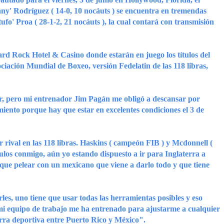
' Rodríguez ( 14-0, 10 nocáuts ) se encuentra en tremendas
ufo' Proa ( 28-1-2, 21 nocáuts ), la cual contará con transmisión
ard Rock Hotel & Casino donde estarán en juego los títulos del
iación Mundial de Boxeo, versión Fedelatin de las 118 libras,
ar, pero mi entrenador Jim Pagán me obligó a descansar por
miento porque hay que estar en excelentes condiciones el 3 de
r rival en las 118 libras. Haskins ( campeón FIB ) y Mcdonnell (
los conmigo, aún yo estando dispuesto a ir para Inglaterra a
r que pelear con un mexicano que viene a darlo todo y que tiene
s, uno tiene que usar todas las herramientas posibles y eso
i equipo de trabajo me ha entrenado para ajustarme a cualquier
uerra deportiva entre Puerto Rico y México".