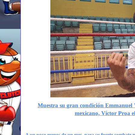
Muestra su gran condición Emmanuel '
mexicano, Víctor Proa e
A un poco menos de un mes, para su fuerte combate pa