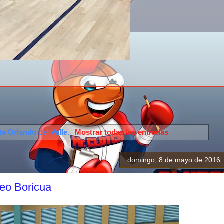
eta
Orlando del Valle
.
Mostrar todas las entradas
domingo, 8 de mayo de 2016
eo Boricua