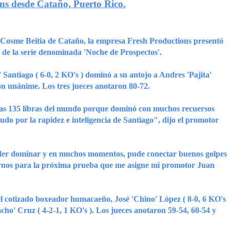
ns desde Cataño, Puerto Rico.
eo Cosme Beitia de Cataño, la empresa Fresh Productions presentó
 de la serie denominada 'Noche de Prospectos'.
o' Santiago ( 6-0, 2 KO's ) dominó a su antojo a Andres 'Pajita'
ón unánime. Los tres jueces anotaron 80-72.
 las 135 libras del mundo porque dominó con muchos recuersos
pudo por la rapidez e inteligencia de Santiago", dijo el promotor
oder dominar y en muchos momentos, pude conectar buenos golpes
arnos para la próxima prueba que me asigne mi promotor Juan
 el cotizado boxeador humacaeño, José 'Chino' López ( 8-0, 6 KO's
cho' Cruz ( 4-2-1, 1 KO's ). Los jueces anotaron 59-54, 60-54 y