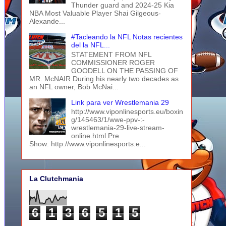
Thunder guard and 2024-25 Kia
NBA Most Valuable Player Shai Gilgeous-
Alexande...
#Tacleando la NFL Notas recientes
del la NFL...
STATEMENT FROM NFL
COMMISSIONER ROGER
GOODELL ON THE PASSING OF
MR. McNAIR During his nearly two decades as
an NFL owner, Bob McNai...
Link para ver Wrestlemania 29
http://www.viponlinesports.eu/boxin
g/145463/1/wwe-ppv-:-
wrestlemania-29-live-stream-
online.html Pre
Show: http://www.viponlinesports.e...
La Clutchmania
6
1
3
6
5
1
5