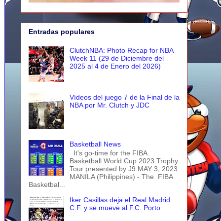
Entradas populares
ClutchNBA: Photo Recap for NBA
Week 11 (29 de Diciembre del
2025 al 4 de Enero del 2026)
Vídeos del juego 7 de la Final de la
NBA por Mr. Clutch y JDC
Basketball News
It's go-time for the FIBA
Basketball World Cup 2023 Trophy
Tour presented by J9 MAY 3, 2023
MANILA (Philippines) - The FIBA
Basketbal...
Iker Casillas deja el Real Madrid
C.F. y se mueve al F.C. Porto