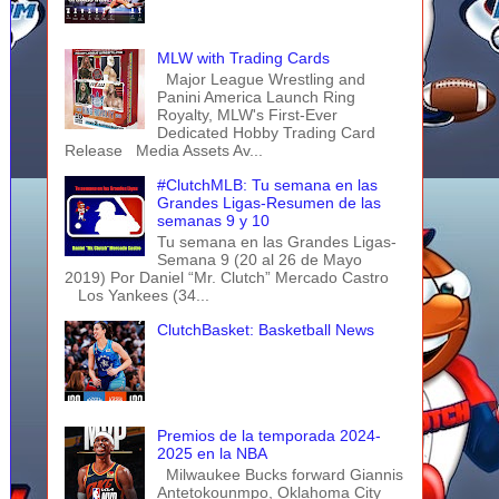
MLW with Trading Cards
Major League Wrestling and
Panini America Launch Ring
Royalty, MLW's First-Ever
Dedicated Hobby Trading Card
Release Media Assets Av...
#ClutchMLB: Tu semana en las
Grandes Ligas-Resumen de las
semanas 9 y 10
Tu semana en las Grandes Ligas-
Semana 9 (20 al 26 de Mayo
2019) Por Daniel “Mr. Clutch” Mercado Castro
Los Yankees (34...
ClutchBasket: Basketball News
Premios de la temporada 2024-
2025 en la NBA
Milwaukee Bucks forward Giannis
Antetokounmpo, Oklahoma City