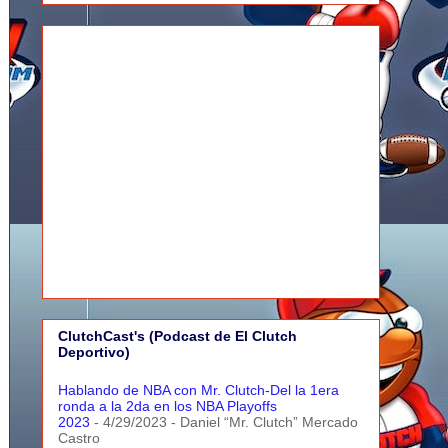
ClutchCast's (Podcast de El Clutch
Deportivo)
Hablando de NBA con Mr. Clutch-Del la 1era
ronda a la 2da en los NBA Playoffs
2023
- 4/29/2023
- Daniel “Mr. Clutch” Mercado
Castro