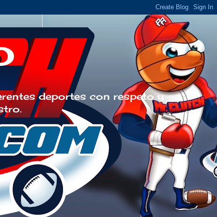
o
erentes deportes con respeto y
stro.