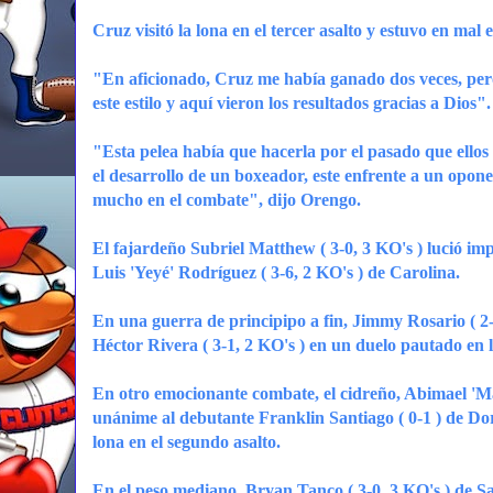
Cruz visitó la lona en el tercer asalto y estuvo en mal
"En aficionado, Cruz me había ganado dos veces, pero
este estilo y aquí vieron los resultados gracias a Dios"
"Esta pelea había que hacerla por el pasado que ellos
el desarrollo de un boxeador, este enfrente a un opon
mucho en el combate", dijo Orengo.
El fajardeño Subriel Matthew ( 3-0, 3 KO's ) lució imp
Luis 'Yeyé' Rodríguez ( 3-6, 2 KO's ) de Carolina.
En una guerra de principipo a fin, Jimmy Rosario ( 2-
Héctor Rivera ( 3-1, 2 KO's ) en un duelo pautado en l
En otro emocionante combate, el cidreño, Abimael 'Man
unánime al debutante Franklin Santiago ( 0-1 ) de Dor
lona en el segundo asalto.
En el peso mediano, Bryan Tanco ( 3-0, 3 KO's ) de S