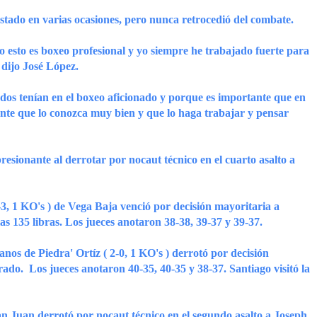
 estado en varias ocasiones, pero nunca retrocedió del combate.
 esto es boxeo profesional y yo siempre he trabajado fuerte para
. dijo José López.
 dos tenían en el boxeo aficionado y porque es importante que en
ente que lo conozca muy bien y que lo haga trabajar y pensar
resionante al derrotar por nocaut técnico en el cuarto asalto a
3, 1 KO's ) de Vega Baja venció por decisión mayoritaria a
as 135 libras. Los jueces anotaron 38-38, 39-37 y 39-37.
os de Piedra' Ortíz ( 2-0, 1 KO's ) derrotó por decisión
ado. Los jueces anotaron 40-35, 40-35 y 38-37. Santiago visitó la
an Juan derrotó por nocaut técnico en el segundo asalto a Joseph