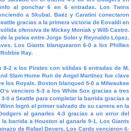
unfo al ponchar 6 en 6 entradas. Los Twins
enciendo a Skubal. Baéz y Caratini conectaron
attle gracias a la primera victoria de Eovaldi en
sólida ofensiva de Mickey Moniak y Willi Castro.
 de la pelea entre Jorge Soler y Reynaldo López.
es. Los Giants blanquearon 6-0 a los Phillies
e Robbie Ray.
8-2 a los Pirates con sólidas 6 entradas de M.
nd Slam Home Run de Angel Martínez fue clave
bre los Royals. Boston blanqueó 5-0 a Milwaukee
O's venciero 5-3 a los White Sox gracias a tres
-0 a Seattle para completar la barrida gracias a
Winn logró el primer salvado de su carrera en la
Dodgers al ganarles 4-3 gracias a un error del
 la barrida a Houston al ganarle 9-1. Los Giants
binazo de Rafael Devers. Los Cards vencieron 6-