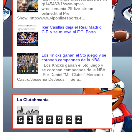
g/145463/1/wwe-ppv-:-
wrestlemania-29-live-stream-
online.html Pre
Show: http://www.viponlinesports.e...
Iker Casillas deja el Real Madrid
C.F. y se mueve al F.C. Porto
Los Knicks ganan el 5to juego y se
coronan campeones de la NBA
Los Knicks ganan el 5to juego y
se coronan campeones de la NBA
Por Daniel "Mr. Clutch" Mercado
Castro/Jessenia DeJesús Se a...
La Clutchmania
6
1
0
9
9
2
2