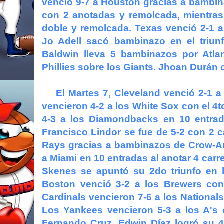
venció 9-7 a Houston gracias a bambina
con 2 anotadas y remolcada, mientras
doble y remolcada. Texas venció 2-1 a
Jo Adell sacó bambinazo en el triun
Baldwin lleva 5 bambinazos por Atlan
Phillies sobre los Giants. Jhoan Durán
El Martes 7, Cleveland venció 2-1 a l
vencieron 4-2 a los White Sox con el 
4-3 a los Diamondbacks en 10 entrad
Francisco Lindor se fue de 5-2 con 2 
Rays gracias a bambinazos de Crow-Ar
a Miami en 10 entradas al anotar 4 carr
Skenes se apuntó su 2do triunfo en la
Boston venció 3-2 a los Brewers con
Cardinals vencieron 7-6 a los National
Los Yankees vencieron 5-3 a los A's
Fernando Cruz. Edwin Díaz logró su 4t