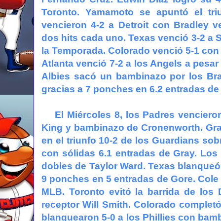
Toronto. Yamamoto se apuntó el tri
vencieron 4-2 a Detroit con Bradley v
dos hits cada uno. Texas venció 3-2 a Se
la Temporada. Colorado venció 5-1 con 
Atlanta venció 7-2 a los Angels a pesar
Albies sacó un bambinazo por los Brav
gracias a 7 ponches en 6.2 entradas d
El Miércoles 8, los Padres vencieron 
King y bambinazo de Cronenworth. Gra
en el triunfo 10-2 de los Guardians so
con sólidas 6.1 entradas de Gray. Los 
dobles de Taylor Ward. Texas blanqueó 3
9 ponches en 5 entradas de Gore. Cole 
MLB. Toronto evitó la barrida de los 
receptor Will Smith. Colorado completó
blanquearon 5-0 a los Phillies con bam