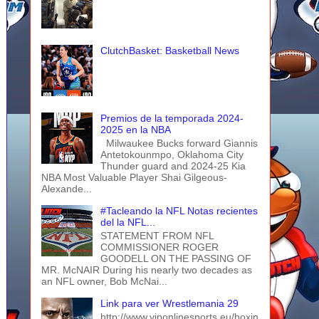
ClutchBasket: Basketball News
Premios de la temporada 2024-
2025 en la NBA
Milwaukee Bucks forward Giannis
Antetokounmpo, Oklahoma City
Thunder guard and 2024-25 Kia
NBA Most Valuable Player Shai Gilgeous-
Alexande...
#Tacleando la NFL Notas recientes
del la NFL...
STATEMENT FROM NFL
COMMISSIONER ROGER
GOODELL ON THE PASSING OF
MR. McNAIR During his nearly two decades as
an NFL owner, Bob McNai...
Link para ver Wrestlemania 29
http://www.viponlinesports.eu/boxin