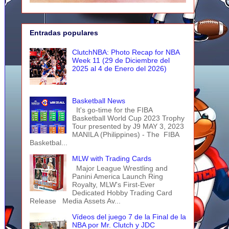
Entradas populares
ClutchNBA: Photo Recap for NBA
Week 11 (29 de Diciembre del
2025 al 4 de Enero del 2026)
Basketball News
It's go-time for the FIBA
Basketball World Cup 2023 Trophy
Tour presented by J9 MAY 3, 2023
MANILA (Philippines) - The FIBA
Basketbal...
MLW with Trading Cards
Major League Wrestling and
Panini America Launch Ring
Royalty, MLW's First-Ever
Dedicated Hobby Trading Card
Release Media Assets Av...
Vídeos del juego 7 de la Final de la
NBA por Mr. Clutch y JDC