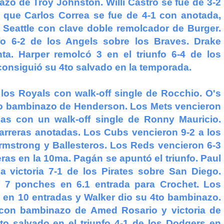
zo de Troy Johnston. Willi Castro se fue de 3-2
 que Carlos Correa se fue de 4-1 con anotada,
 Seattle con clave doble remolcador de Burger.
fo 6-2 de los Angels sobre los Braves. Drake
ta. Harper remolcó 3 en el triunfo 6-4 de los
 consiguió su 4to salvado en la temporada.
os Royals con walk-off single de Rocchio. O's
4to bambinazo de Henderson. Los Mets vencieron
as con un walk-off single de Ronny Mauricio.
carreras anotadas. Los Cubs vencieron 9-2 a los
mstrong y Ballesteros. Los Reds vencieron 6-3
eras en la 10ma. Pagán se apuntó el triunfo. Paul
 victoria 7-1 de los Pirates sobre San Diego.
 7 ponches en 6.1 entrada para Crochet. Los
s en 10 entradas y Walker dio su 4to bambinazo.
 con bambinazo de Amed Rosario y victoria de
o salvado en el triunfo 4-1 de los Dodgers en