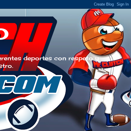
o
erentes deportes con respeto y
stro.