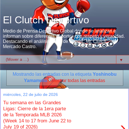
El Clutch Deportivo
Medio de Prensa Deportivo Global donde se analizan e
informan sobre diferentes deportes con respeto y veracidad.
Destacando el análisis único de Daniel "Mr. Clutch"
Mercado Castro.
▼
Mostrando las entradas con la etiqueta
Yoshinobu
Yamamoto
.
Mostrar todas las entradas
miércoles, 22 de julio de 2026
Tu semana en las Grandes
Ligas: Cierre de la 1era parte
de la Temporada MLB 2026
(Week 14 to 17 from June 22 to
›
July 19 of 2026)